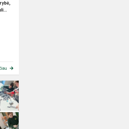
rybė,
i...
čiau