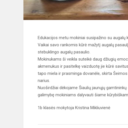
Edukacijos metu mokiniai susipažino su augalų 
Vaikai savo rankomis kūrė mažytį augalų pasaulį,
stebuklingo augalų pasaulio.
Mokinukams ši veikla suteikė daug džiugių emocij
akmenukus ir pasitelkę vaizduotę jie kūrė savit
tapo miela ir prasminga dovanėle, skirta Šeimos
narius.
Nuoširdžiai dėkojame Šiaulių jaunųjų gamtininkų c
galimybę mokiniams dalyvauti šiame kūrybiška
1b klasės mokytoja Kristina Mikliuvienė