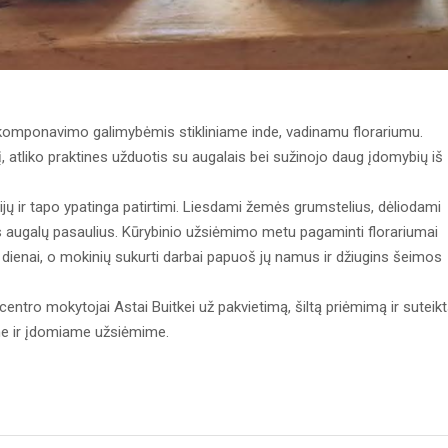
komponavimo galimybėmis stikliniame inde, vadinamu florariumu.
 atliko praktines užduotis su augalais bei sužinojo daug įdomybių iš
ų ir tapo ypatinga patirtimi. Liesdami žemės grumstelius, dėliodami
us augalų pasaulius. Kūrybinio užsiėmimo metu pagaminti florariumai
 dienai, o mokinių sukurti darbai papuoš jų namus ir džiugins šeimos
entro mokytojai Astai Buitkei už pakvietimą, šiltą priėmimą ir suteik
me ir įdomiame užsiėmime.