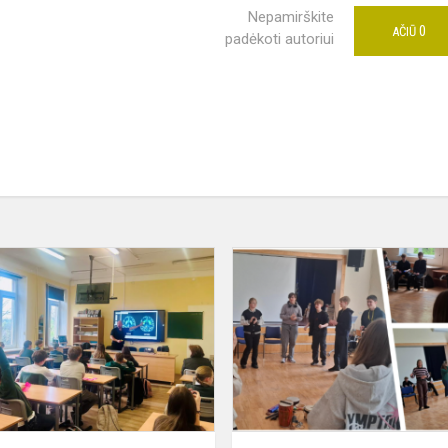
Nepamirškite
0
AČIŪ
padėkoti autoriui