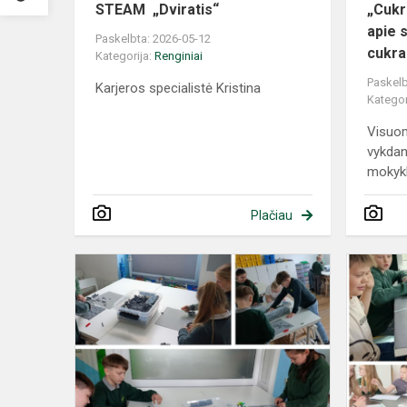
STEAM „Dviratis“
„Cukr
apie 
Paskelbta: 2026-05-12
cukrau
Kategorija:
Renginiai
Paskelb
Karjeros specialistė Kristina
Kategor
Visuom
vykdan
mokykl
Plačiau