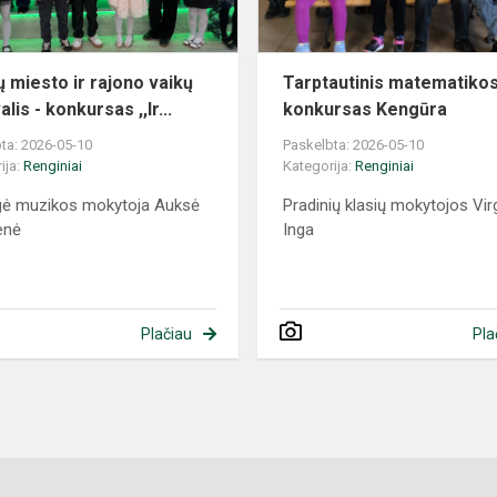
ų miesto ir rajono vaikų
Tarptautinis matematiko
alis - konkursas ,,Ir...
konkursas Kengūra
ta: 2026-05-10
Paskelbta: 2026-05-10
ija:
Renginiai
Kategorija:
Renginiai
gė muzikos mokytoja Auksė
Pradinių klasių mokytojos Virgi
enė
Inga
Plačiau
Pla