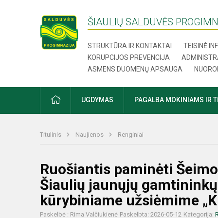
ŠIAULIŲ SALDUVĖS PROGIMN
STRUKTŪRA IR KONTAKTAI
TEISINĖ I
KORUPCIJOS PREVENCIJA
ADMINISTR
ASMENS DUOMENŲ APSAUGA
NUORO
UGDYMAS
PAGALBA MOKINIAMS IR 
Titulinis
Naujienos
Renginiai
Ruošiantis paminėti Šeimo
Šiaulių jaunųjų gamtininkų
kūrybiniame užsiėmime „K
Paskelbė : Rima Valčiukienė
Paskelbta: 2026-05-12
Kategorija:
R