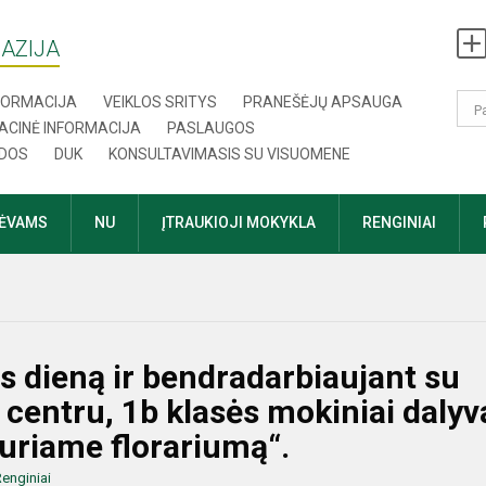
AZIJA
NFORMACIJA
VEIKLOS SRITYS
PRANEŠĖJŲ APSAUGA
ACINĖ INFORMACIJA
PASLAUGOS
DOS
DUK
KONSULTAVIMASIS SU VISUOMENE
TĖVAMS
NU
ĮTRAUKIOJI MOKYKLA
RENGINIAI
s dieną ir bendradarbiaujant su
 centru, 1b klasės mokiniai daly
uriame florariumą“.
enginiai