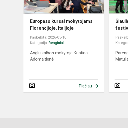
Europass kursai mokytojams
Šiauli
Florencijoje, Italijoje
festiv
Paskelbta: 2026-05-10
Paskelb
Kategorija:
Renginiai
Kategor
Anglų kalbos mokytoja Kristina
Paren
Adomaitienė
Matuli
Plačiau