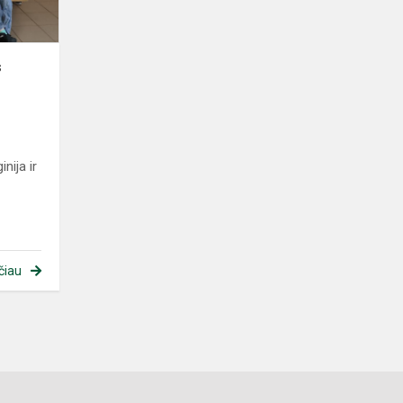
s
nija ir
čiau