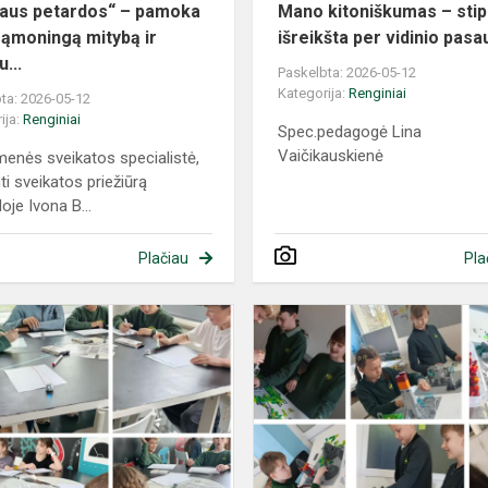
aus petardos“ – pamoka
Mano kitoniškumas – stip
sąmoningą mitybą ir
išreikšta per vidinio pasaul
...
Paskelbta: 2026-05-12
Kategorija:
Renginiai
ta: 2026-05-12
ija:
Renginiai
Spec.pedagogė Lina
Vaičikauskienė
enės sveikatos specialistė,
ti sveikatos priežiūrą
oje Ivona B...
Plačiau
Pla