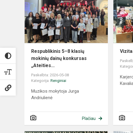
Respublikinis 5–8 klasių
Vizit
mokinių dainų konkursas
Paskelb
„Ateities...
Kategor
Paskelbta: 2026-05-08
Karjer
Kategorija:
Renginiai
Kavali
Muzikos mokytoja Jurga
Andriulienė
Plačiau