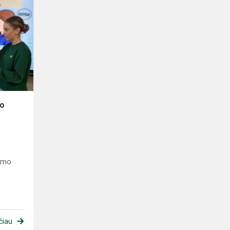
uo
dymo
čiau