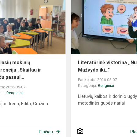
lasių mokinių
Literatūrinė viktorina ,,N
rencija „Skaitau ir
Mažvydo iki..."
u pasaul...
Paskelbta: 2026-05-07
Kategorija:
Renginiai
ta: 2026-05-07
ija:
Renginiai
Lietuvių kalbos ir dorinio ug
metodinės gupės nariai
jos Irena, Edita, Gražina
Plačiau
Pla