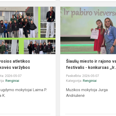
osios atletikos
Šiaulių miesto ir rajono v
kovės varžybos
festivalis - konkursas ,,Ir..
ta: 2026-05-07
Paskelbta: 2026-05-07
ija:
Renginiai
Kategorija:
Renginiai
o ugdymo mokytojai Laima P.
Muzikos mokytoja Jurga
a K.
Andriulienė