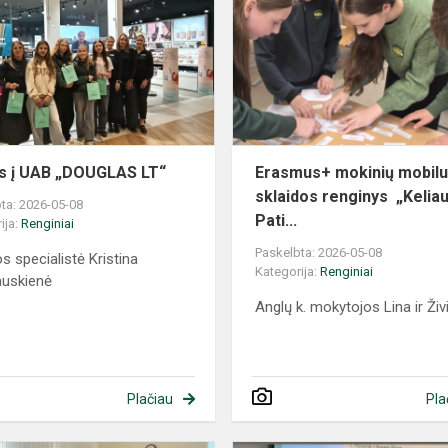
as į UAB „DOUGLAS LT“
Erasmus+ mokinių mobil
sklaidos renginys „Keliau
ta: 2026-05-08
Pati...
ija:
Renginiai
Paskelbta: 2026-05-08
os specialistė Kristina
Kategorija:
Renginiai
auskienė
Anglų k. mokytojos Lina ir Živ
Plačiau
Pla