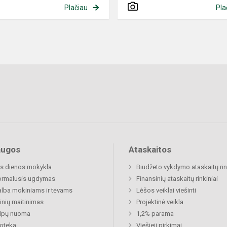
Plačiau
Pla
augos
Ataskaitos
s dienos mokykla
Biudžeto vykdymo ataskaitų rin
ormalusis ugdymas
Finansinių ataskaitų rinkiniai
lba mokiniams ir tėvams
Lėšos veiklai viešinti
nių maitinimas
Projektinė veikla
alpų nuoma
1,2% parama
ioteka
Viešieji pirkimai