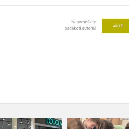
Nepamirškite
0
AČIŪ
padėkoti autoriui