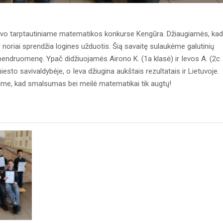
vo tarptautiniame matematikos konkurse Kengūra. Džiaugiamės, kad
ir noriai sprendžia logines užduotis. Šią savaitę sulaukėme galutinių
bendruomenę. Ypač didžiuojamės Airono K. (1a klasė) ir Ievos A. (2c
miesto savivaldybėje, o Ieva džiugina aukštais rezultatais ir Lietuvoje.
kime, kad smalsumas bei meilė matematikai tik augtų!