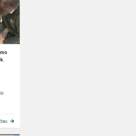
umo
k.
ilė
čiau