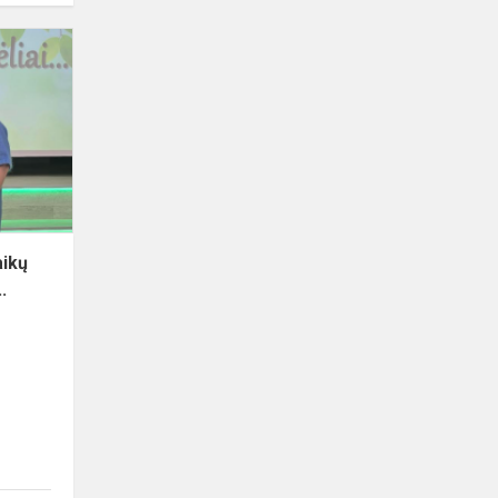
aikų
.