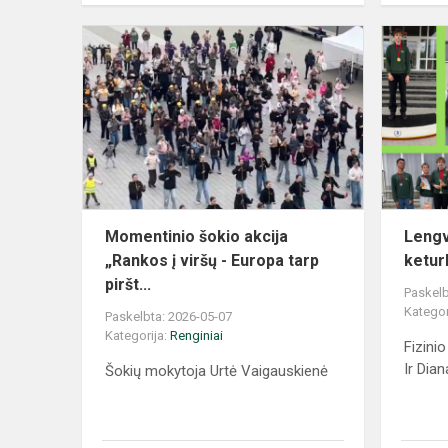
Momentinio šokio akcija
Lengv
„Rankos į viršų - Europa tarp
ketur
piršt...
Paskelb
Kategor
Paskelbta: 2026-05-07
Kategorija:
Renginiai
Fizini
Ir Dian
Šokių mokytoja Urtė Vaigauskienė