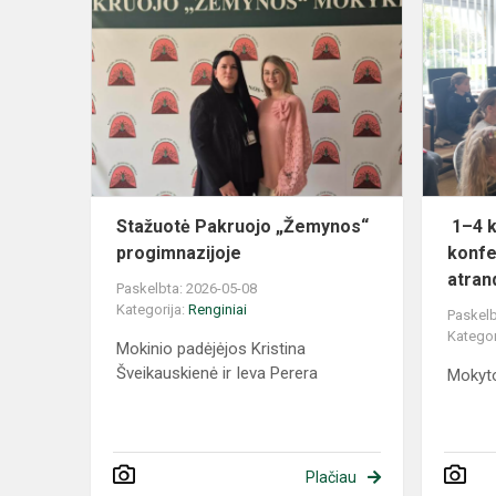
Stažuotė Pakruojo „Žemynos“
1–4 k
progimnazijoje
konfe
atrand
Paskelbta: 2026-05-08
Kategorija:
Renginiai
Paskelb
Kategor
Mokinio padėjėjos Kristina
Šveikauskienė ir Ieva Perera
Mokyto
Plačiau