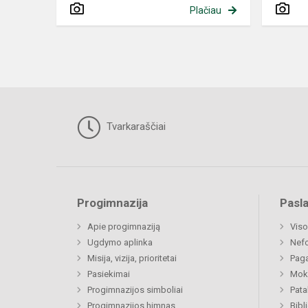
Plačiau
Tvarkaraščiai
Progimnazija
Pasl
Apie progimnaziją
Viso
Ugdymo aplinka
Nef
Misija, vizija, prioritetai
Paga
Pasiekimai
Moki
Progimnazijos simboliai
Pat
Progimnazijos himnas
Bibl