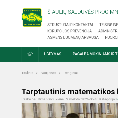
ŠIAULIŲ SALDUVĖS PROGIMN
STRUKTŪRA IR KONTAKTAI
TEISINĖ I
KORUPCIJOS PREVENCIJA
ADMINISTR
ASMENS DUOMENŲ APSAUGA
NUORO
UGDYMAS
PAGALBA MOKINIAMS IR 
Titulinis
Naujienos
Renginiai
Tarptautinis matematikos
Paskelbė : Rima Valčiukienė
Paskelbta: 2026-05-10
Kategorija:
R