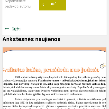
Nepamirškite
0
AČIŪ
padėkoti autoriui
Grįžti
Ankstesnės naujienos