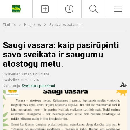
Titulinis
Naujienos
Sveikatos patarimai
Saugi vasara: kaip pasirūpinti
savo sveikata ir saugumu
atostogų metu.
Paskelbė : Rima Valčiukienė
Paskelbta: 2026-06-02
Kategorija:
Sveikatos patarimai