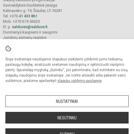
Savivaldybės biudžetinė įstaiga
Kalinausko g. 19, Šiauliai, LT-76281
Tel. +370
41 433 861
Mob. +370 674 56620
El. p.
salduves@salduve.lt
Duomenys kaupiami ir saugomi
Juridinių asmenų registre
Įmonės kodas 190531560
Šioje svetainėje naudojame slapukus siekdami užtikrinti jums teikiamų
© 2026. Šiaulių Salduvės progimnazija. Visos teisės saugomos.
paslaugų kokybę, analizuoti svetainės naudojimą ir optimizuoti naršymo
Kopijuoti turinį be raštiško įstaigos administracijos sutikimo griežtai draudžiama.
patirtį. Spustelėję mygtuką „Sutinku“, jūs patvirtinate, kad sutinkate su visų
slapukų naudojimu šioje svetainėje. Jei norite atšaukti arba pakeisti savo
sutikimus, prašome apsilankyti
slapukų valdymo puslapyje
.
Mes kuriame mokykloms
SVETAINESMOKYKLOMS.LT
NUSTATYMAI
NESUTINKU