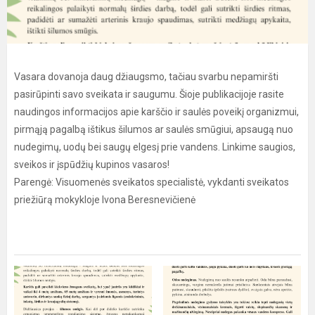
Vasara dovanoja daug džiaugsmo, tačiau svarbu nepamiršti
pasirūpinti savo sveikata ir saugumu. Šioje publikacijoje rasite
naudingos informacijos apie karščio ir saulės poveikį organizmui,
pirmąją pagalbą ištikus šilumos ar saulės smūgiui, apsaugą nuo
nudegimų, uodų bei saugų elgesį prie vandens. Linkime saugios,
sveikos ir įspūdžių kupinos vasaros!
Parengė: Visuomenės sveikatos specialistė, vykdanti sveikatos
priežiūrą mokykloje Ivona Beresnevičienė