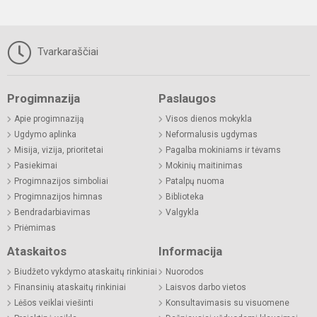
Tvarkaraščiai
Progimnazija
Paslaugos
Apie progimnaziją
Visos dienos mokykla
Ugdymo aplinka
Neformalusis ugdymas
Misija, vizija, prioritetai
Pagalba mokiniams ir tėvams
Pasiekimai
Mokinių maitinimas
Progimnazijos simboliai
Patalpų nuoma
Progimnazijos himnas
Biblioteka
Bendradarbiavimas
Valgykla
Priėmimas
Ataskaitos
Informacija
Biudžeto vykdymo ataskaitų rinkiniai
Nuorodos
Finansinių ataskaitų rinkiniai
Laisvos darbo vietos
Lėšos veiklai viešinti
Konsultavimasis su visuomene