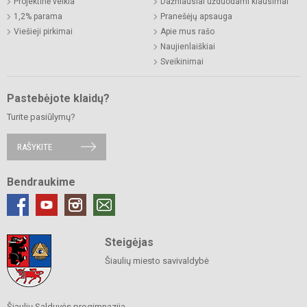
Projektinė veikla
Dažniausiai užduodami klausimai
1,2% parama
Pranešėjų apsauga
Viešieji pirkimai
Apie mus rašo
Naujienlaiškiai
Sveikinimai
Pastebėjote klaidų?
Turite pasiūlymų?
RAŠYKITE
Bendraukime
Steigėjas
Šiaulių miesto savivaldybė
Šiaulių Salduvės progimnazija