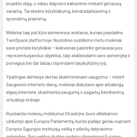
projekto idėją, o vėliau dalyvavo balsavime renkant geriausią
variantą. Tai skatino kūrybiškumą, bendradarbiavimą ir
sprendimų priėmimą.
Mokiniai taip pat kūrė asmeninius avatarus, kuriais pasidalino
TwinSpace platformoje. Nuotolinio susitikimo metu mokiniai
save pristatė kūrybiškai – kiekvienas pasirinko geriausiai juos
reprezentuojančius objektus, taip atskleisdami savo asmenybę ir
pomėgius bei dar labiau stiprindami tarpkultūrinį ryšį.
Ypatingas dėmesys skirtas skaitmeniniam saugumui – minint
Saugesnio interneto dieną, mokiniai diskutavo apie atsakingą
elgesį internete, skaitmeninį saugumą ir pagarbų bendravimą
virtualioje erdvėje.
Ruošiantis mokinių mobilumui Strasbūre, buvo atliekamos
užduotys apie Europos Parlamentą, kurios padėjo geriau suprasti
Europos Sąjungos institucijų veiklą ir piliečių dalyvavimo
galimybes. Šios veiklos skatino mokinių domėjimąsi Europos