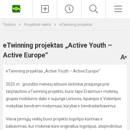
Titulinis
Projektinė veikla
eTwinning projektai
eTwinning projektas „Active Youth –
Active Europe“
eTwinning projektas „Active Youth – Active Europe“
2025 m. gruodžio mėnesį aštuoni šeštokai prisijungė prie
tarptautinio eTwinning projekto, kuris tapo Erasmus+ mokinių
grupės mobilumo dalis ir sujungė Lietuvos, Ispanijos ir Vokietijos
mokyklas bendram mokymuisi, kūrybai ir bendradarbiavimui.
Viena pirmųjų veiklų buvo projekto logotipo kūrimas ir
balsavimas, kur mokiniai kūrė originalius logotipus, atspindinčius