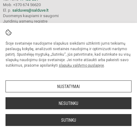
Mob. +370 674 56620
El. p.
salduves@salduve.lt
Duomenys kaupiami ir saugomi
Juridinių asmenų registre
Įmonės kodas 190531560
Šioje svetainėje naudojame slapukus siekdami užtikrinti jums teikiamų
© 2026. Šiaulių Salduvės progimnazija. Visos teisės saugomos.
paslaugų kokybę, analizuoti svetainės naudojimą ir optimizuoti naršymo
Kopijuoti turinį be raštiško įstaigos administracijos sutikimo griežtai draudžiama.
patirtį. Spustelėję mygtuką „Sutinku“, jūs patvirtinate, kad sutinkate su visų
slapukų naudojimu šioje svetainėje. Jei norite atšaukti arba pakeisti savo
sutikimus, prašome apsilankyti
slapukų valdymo puslapyje
.
Mes kuriame mokykloms
SVETAINESMOKYKLOMS.LT
NUSTATYMAI
NESUTINKU
SUTINKU