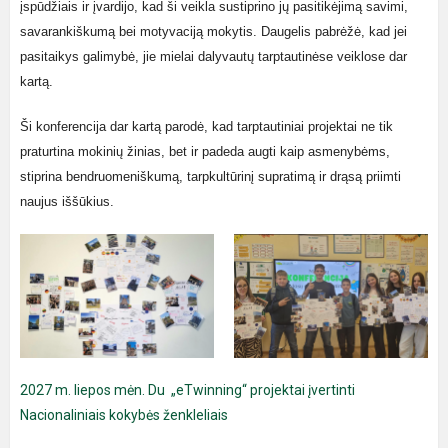
įspūdžiais ir įvardijo, kad ši veikla sustiprino jų pasitikėjimą savimi,
savarankiškumą bei motyvaciją mokytis. Daugelis pabrėžė, kad jei
pasitaikys galimybė, jie mielai dalyvautų tarptautinėse veiklose dar
kartą.
Ši konferencija dar kartą parodė, kad tarptautiniai projektai ne tik
praturtina mokinių žinias, bet ir padeda augti kaip asmenybėms,
stiprina bendruomeniškumą, tarpkultūrinį supratimą ir drąsą priimti
naujus iššūkius.
2027 m. liepos mėn. Du „eTwinning“ projektai įvertinti
Nacionaliniais kokybės ženkleliais