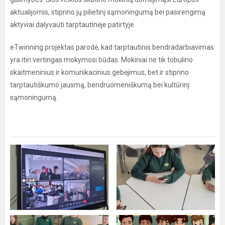
aktualijomis, stiprino jų pilietinį sąmoningumą bei pasirengimą
aktyviai dalyvauti tarptautinėje patirtyje.
eTwinning projektas parodė, kad tarptautinis bendradarbiavimas
yra itin vertingas mokymosi būdas. Mokiniai ne tik tobulino
skaitmeninius ir komunikacinius gebėjimus, bet ir stiprino
tarptautiškumo jausmą, bendruomeniškumą bei kultūrinį
sąmoningumą.