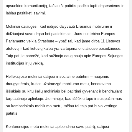
apsunkino komunikaciją, tačiau ši patirtis padėjo tapti drąsesniems ir
labiau pasitikėti savimi.
Mokiniai džiaugėsi, kad išdrįso dalyvauti Erasmus mobilume ir
didžiuojasi savo drąsa bei pasiekimais. Juos nustebino Europos
Parlamento veikla Strasbūre – ypač tai, kad jame dirba 11 Lietuvos
atstovų ir kad lietuvių kalba yra vartojama oficialiuose posėdžiuose.
Taip pat jie pabrėžė, kad sužinojo daug naujo apie Europos Sąjungos
institucijas ir jų veiklą.
Refleksijose mokiniai dalijosi ir socialine patirtimi – naujomis
draugystėmis, kurios užsimezgė mobilumo metu, bendravimo
iššūkiais su kitų šalių mokiniais bei patirtimi gyvenant ir bendraujant
tarptautinėje aplinkoje. Jie minėjo, kad iššūkiu tapo ir susipažinimas
su kambariokais mobilumo metu, tačiau tai taip pat buvo vertinga
patirtis.
Konferencijos metu mokiniai apibendrino savo patirtį, dalijosi