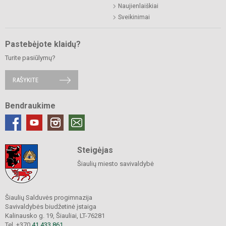
Naujienlaiškiai
Sveikinimai
Pastebėjote klaidų?
Turite pasiūlymų?
RAŠYKITE
Bendraukime
Steigėjas
Šiaulių miesto savivaldybė
Šiaulių Salduvės progimnazija
Savivaldybės biudžetinė įstaiga
Kalinausko g. 19, Šiauliai, LT-76281
Tel. +370
41 433 861