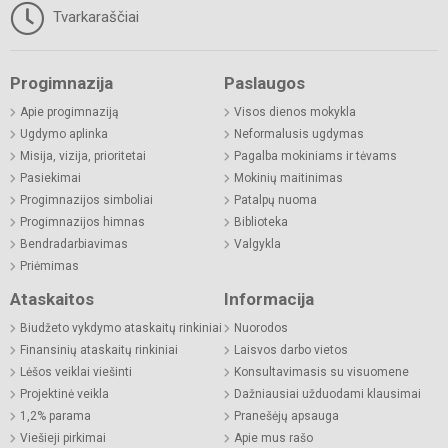
Tvarkaraščiai
Progimnazija
Paslaugos
Apie progimnaziją
Visos dienos mokykla
Ugdymo aplinka
Neformalusis ugdymas
Misija, vizija, prioritetai
Pagalba mokiniams ir tėvams
Pasiekimai
Mokinių maitinimas
Progimnazijos simboliai
Patalpų nuoma
Progimnazijos himnas
Biblioteka
Bendradarbiavimas
Valgykla
Priėmimas
Ataskaitos
Informacija
Biudžeto vykdymo ataskaitų rinkiniai
Nuorodos
Finansinių ataskaitų rinkiniai
Laisvos darbo vietos
Lėšos veiklai viešinti
Konsultavimasis su visuomene
Projektinė veikla
Dažniausiai užduodami klausimai
1,2% parama
Pranešėjų apsauga
Viešieji pirkimai
Apie mus rašo