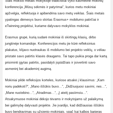
Šiais mokslo metais mokykloje tradiciškai vyko kasmetinė mokinių
konferencija „Mūsų sėkmės ir patyrimai“, kurios metu mokiniai
apžvelgia, reflektuoja ir apibendrina savo metų veiklas. Šiais metais
ypatingas dėmesys buvo skirtas Erasmus+ mobilumo patirčiai ir
eTwinning projektui, kuriame dalyvavo mokyklos mokiniai.
Erasmus grupė, kurią sudarė mokiniai iš skirtingų klasių, dirbo
jungtinėje komandoje. Konferencijos metu jie kūrė refleksinius
plakatus, klijavo nuotraukas iš mobilumo bei projekto veiklų, o vėliau
pristatė savo patirtis klasės draugams. Tai tapo puikia proga dar kartą
prisiminti įgytas patirtis, pasidalyti įspūdžiais ir įsivertinti savo
asmeninį bei akademinį augimą.
Mokiniai pildė refleksijos korteles, kuriose atsakė į klausimus: „Kam
noriu padėkoti?“, „Mano iššūkis buvo…“, „Didžiuojuosi savimi, nes…“,
„Mane nustebino…“, „Atradimas…“, „Į ateitį pasiimsiu…“.
Atsakymuose mokiniai dėkojo tėvams ir mokytojams už palaikymą
bei galimybę dalyvauti projekte. Jie įvardijo, kad didžiausias iššūkis
buvo bendravimas su užsienio mokiniais, ypač kai kalbos barjeras