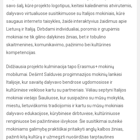
savo šalį, kūrė projekto logotipus, keitėsi kalėdinėmis atvirutėmis,
dalyvavo virtualiuose susitikimuose su Italijos mokiniais, kūrė
saugaus interneto taisykles, žaidė interaktyvius žaidimus apie
Lietuvą ir Italiją. Dirbdami individualiai, poromis ir grupėmis
mokiniai ne tik gilino dalykines žinias, bet ir tobulino
skaitmenines, komunikavimo, pažinimo bei kultūrines
kompetencijas.
Didžiausia projekto kulminacija tapo Erasmus+ mokinių
mobilumai. Dešimt Salduvės progimnazijos mokinių lankėsi
Italijoje, kur savaitę dalyvavo bendrose ugdomosiose ir
kultūrinėse veiklose kartu su partneriais. Vėliau septyni Italijos
mokiniai viešėjo Šiauliuose, kur susipažino su mūsų mokykla,
miestu, lietuviškomis tradicijomis ir kartu su mūsų mokiniais
dalyvavo edukacijose, kūrybinėse dirbtuvėse, kultūriniuose
renginiuose bei pažintinėse išvykose. Šie susitikimai suteikė
mokiniams galimybę praktiškai pritaikyti anglų kalbos žinias,
pažinti kitą kultūrą ir užmegzti nuoširdžias tarptautines