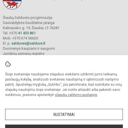
Šiaulių Salduvės progimnazija
Savivaldybės biudžetinė įstaiga
Kalinausko g. 19, Šiauliai, LT-76281
Tel. +370
41 433 861
Mob. +370 674 56620
El. p.
salduves@salduve.lt
Duomenys kaupiami ir saugomi
Juridinių asmenų registre
Įmonės kodas 190531560
Šioje svetainėje naudojame slapukus siekdami užtikrinti jums teikiamų
© 2026. Šiaulių Salduvės progimnazija. Visos teisės saugomos.
paslaugų kokybę, analizuoti svetainės naudojimą ir optimizuoti naršymo
Kopijuoti turinį be raštiško įstaigos administracijos sutikimo griežtai draudžiama.
patirtį. Spustelėję mygtuką „Sutinku“, jūs patvirtinate, kad sutinkate su visų
slapukų naudojimu šioje svetainėje. Jei norite atšaukti arba pakeisti savo
sutikimus, prašome apsilankyti
slapukų valdymo puslapyje
.
Mes kuriame mokykloms
SVETAINESMOKYKLOMS.LT
NUSTATYMAI