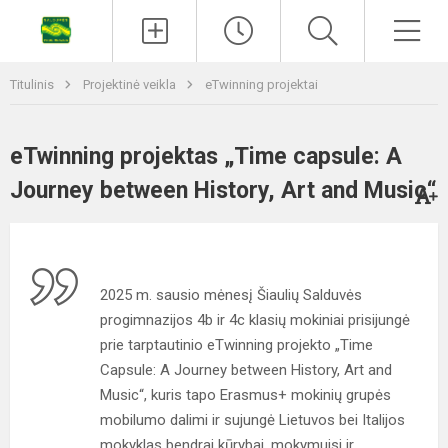
Titulinis
Projektinė veikla
eTwinning projektai
eTwinning projektas „Time capsule: A
Journey between History, Art and Music“
2025 m. sausio mėnesį Šiaulių Salduvės
progimnazijos 4b ir 4c klasių mokiniai prisijungė
prie tarptautinio eTwinning projekto „Time
Capsule: A Journey between History, Art and
Music“, kuris tapo Erasmus+ mokinių grupės
mobilumo dalimi ir sujungė Lietuvos bei Italijos
mokyklas bendrai kūrybai, mokymuisi ir