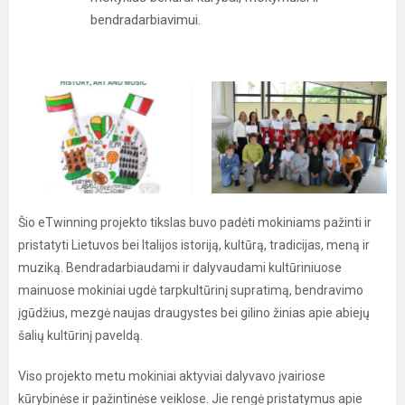
bendradarbiavimui.
Šio eTwinning projekto tikslas buvo padėti mokiniams pažinti ir
pristatyti Lietuvos bei Italijos istoriją, kultūrą, tradicijas, meną ir
muziką. Bendradarbiaudami ir dalyvaudami kultūriniuose
mainuose mokiniai ugdė tarpkultūrinį supratimą, bendravimo
įgūdžius, mezgė naujas draugystes bei gilino žinias apie abiejų
šalių kultūrinį paveldą.
Viso projekto metu mokiniai aktyviai dalyvavo įvairiose
kūrybinėse ir pažintinėse veiklose. Jie rengė pristatymus apie