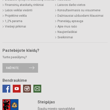
Finansinių ataskaitų rinkiniai
Laisvos darbo vietos
Lėšos veiklai viešinti
Konsultavimasis su visuomene
Projektinė veikla
Dažniausiai užduodami klausimai
1,2% parama
Pranešėjų apsauga
Viešieji pirkimai
Apie mus rašo
Naujienlaiškiai
Sveikinimai
Pastebėjote klaidų?
Turite pasiūlymų?
RAŠYKITE
Bendraukime
Steigėjas
Šiaulių miesto savivaldybė