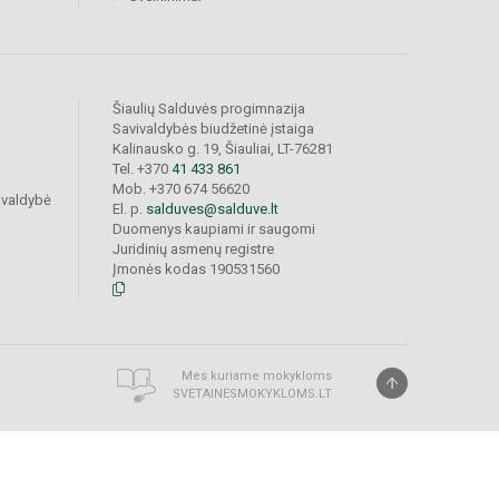
Šiaulių Salduvės progimnazija
Savivaldybės biudžetinė įstaiga
Kalinausko g. 19, Šiauliai, LT-76281
Tel. +370
41 433 861
Mob. +370 674 56620
ivaldybė
El. p.
salduves@salduve.lt
Duomenys kaupiami ir saugomi
Juridinių asmenų registre
Įmonės kodas 190531560
Mes kuriame mokykloms
SVETAINESMOKYKLOMS.LT