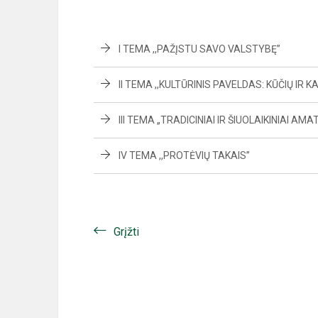
I TEMA ,,PAŽĮSTU SAVO VALSTYBĘ”
II TEMA ,,KULTŪRINIS PAVELDAS: KŪČIŲ IR 
III TEMA „TRADICINIAI IR ŠIUOLAIKINIAI AMAT
IV TEMA ,,PROTĖVIŲ TAKAIS”
Grįžti