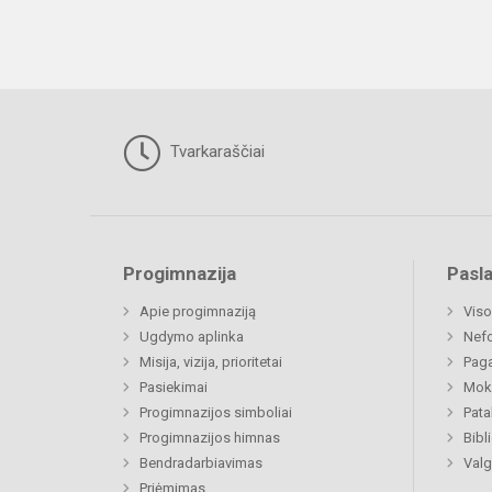
Tvarkaraščiai
Progimnazija
Pasl
Apie progimnaziją
Viso
Ugdymo aplinka
Nef
Misija, vizija, prioritetai
Paga
Pasiekimai
Moki
Progimnazijos simboliai
Pat
Progimnazijos himnas
Bibl
Bendradarbiavimas
Valg
Priėmimas