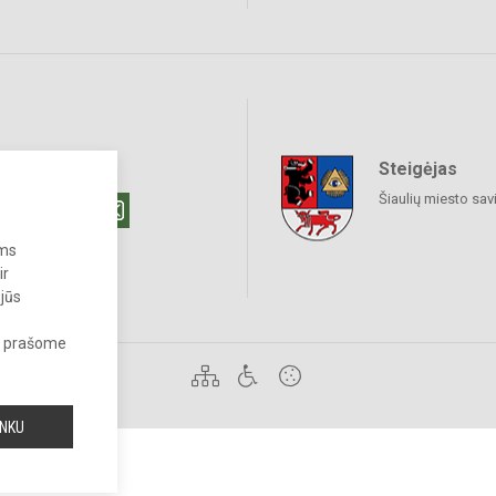
Steigėjas
raukime
Šiaulių miesto sav
ums
ir
 jūs
s, prašome
 draudžiama.
INKU