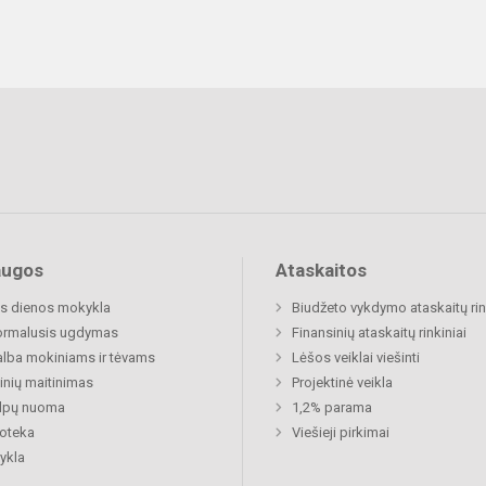
augos
Ataskaitos
s dienos mokykla
Biudžeto vykdymo ataskaitų rin
ormalusis ugdymas
Finansinių ataskaitų rinkiniai
lba mokiniams ir tėvams
Lėšos veiklai viešinti
nių maitinimas
Projektinė veikla
alpų nuoma
1,2% parama
ioteka
Viešieji pirkimai
ykla