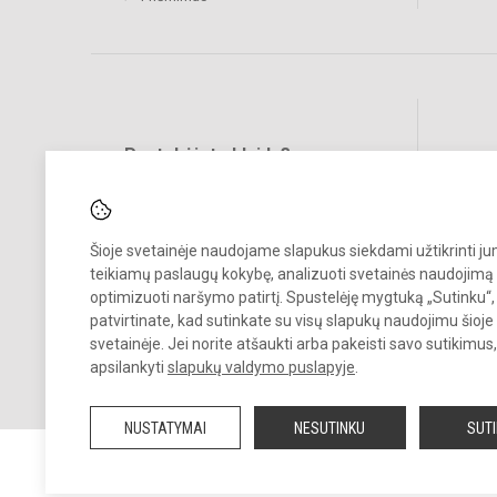
Pastebėjote klaidų?
Bend
Turite pasiūlymų?
RAŠYKITE
Šioje svetainėje naudojame slapukus siekdami užtikrinti j
teikiamų paslaugų kokybę, analizuoti svetainės naudojimą 
optimizuoti naršymo patirtį. Spustelėję mygtuką „Sutinku“,
patvirtinate, kad sutinkate su visų slapukų naudojimu šioje
svetainėje. Jei norite atšaukti arba pakeisti savo sutikimu
apsilankyti
slapukų valdymo puslapyje
.
© 2026. Šiaulių Salduvės progimnazija. Visos teisės saugomos.
Kopijuoti turinį be raštiško įstaigos administracijos sutikimo griežtai
NUSTATYMAI
NESUTINKU
SUT