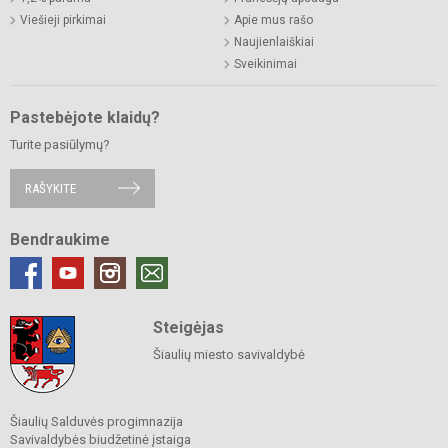
Viešieji pirkimai
Apie mus rašo
Naujienlaiškiai
Sveikinimai
Pastebėjote klaidų?
Turite pasiūlymų?
RAŠYKITE
Bendraukime
Steigėjas
Šiaulių miesto savivaldybė
Šiaulių Salduvės progimnazija
Savivaldybės biudžetinė įstaiga