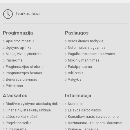
Tvarkaraščiai
Progimnazija
Paslaugos
Apie progimnaziją
Visos dienos mokykla
Ugdymo aplinka
Neformalusis ugdymas
Misija, vizija, prioritetai
Pagalba mokiniams ir tėvams
Pasiekimai
Mokinių maitinimas
Progimnazijos simboliai
Patalpų nuoma
Progimnazijos himnas
Biblioteka
Bendradarbiavimas
Valgykla
Priėmimas
Ataskaitos
Informacija
Biudžeto vykdymo ataskaitų rinkiniai
Nuorodos
Finansinių ataskaitų rinkiniai
Laisvos darbo vietos
Lėšos veiklai viešinti
Konsultavimasis su visuomene
Projektinė veikla
Dažniausiai užduodami klausimai
1,2% parama
Pranešėjų apsauga