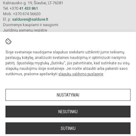
Kalinausko g. 19, Šiauliai, LT-76281
Tel. +370
41 433 861
Mob. +370 674 56620
El. p.
salduves@salduve.lt
Duomenys kaupiami ir saugomi
Juridinių asmenų registre
Įmonės kodas 190531560
Šioje svetainėje naudojame slapukus siekdami užtikrinti jums teikiamų
© 2026. Šiaulių Salduvės progimnazija. Visos teisės saugomos.
paslaugų kokybę, analizuoti svetainės naudojimą ir optimizuoti naršymo
Kopijuoti turinį be raštiško įstaigos administracijos sutikimo griežtai draudžiama.
patirtį. Spustelėję mygtuką „Sutinku“, jūs patvirtinate, kad sutinkate su visų
slapukų naudojimu šioje svetainėje. Jei norite atšaukti arba pakeisti savo
sutikimus, prašome apsilankyti
slapukų valdymo puslapyje
.
Mes kuriame mokykloms
SVETAINESMOKYKLOMS.LT
NUSTATYMAI
NESUTINKU
SUTINKU