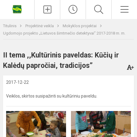
Titulinis
Projektinė veikla
Mokyklos projektai
Ugdomojo projekto „Lietuvos šimtmečio detektyvai” 2017-2018 m. m.
II tema ,,Kultūrinis paveldas: Kūčių ir
Kalėdų papročiai, tradicijos”
2017-12-22
Veiklos, skirtos susipažinti su kultūriniu paveldu.