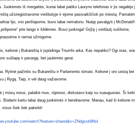
Juokėmės iš mergaitės, kuriai labai patiko Lauryno telefonas ir jis negalėjo 
ukareštą užsiregistravome viešbutyje ir ėjome pasivaikščioti po miestą. Pamatė
arkiai lijo, visi peršlapome, buvo labai nemalonu. Nuėję pavalgyti į McDonald'
prilipome” prie lango ir šildėmės. Buvo juokinga! Grįžę į viešbutį sušilome,
prausėme ir ramiai užmigome.
s, kelionė į Bukareštą ir įspūdinga Triumfo arka. Kas nepatiko? Ogi oras, oras
ors sušlapę ir pavargę, bet jautėmės gerai.
. Rytinė pažintis su Bukareštu ir Parlamento rūmais. Kelionė į oro uostą bei
vu į Rygą. Taip, ir vėl daug važiavome.
į mūsų norus, palaikė mus, rūpinosi, diskutavo kaip su suaugusiais. Ši keli
onos. Būdami kartu labai daug juokėmės ir bendravome. Manau, kad ši kelionė 
visus šiek tiek pakeitė!
www.youtube.com/watch?feature=shared&v=ZNdgssb9NoI