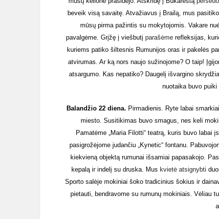
mūsų kelionė prasidėjo. Atskridę į Bukareštą
persėd
beveik visą savaitę. Atvažiavus į Brailą, mus pasitiko
mūsų pirma pažintis su mokytojomis. Vakare nuėj
pavalgėme. Grįžę į viešbutį
parašėme
refleksijas, kur
kuriems patiko šiltesnis Rumunijos oras ir pakelės pa
atvirumas. Ar ką nors naujo sužinojome? O taip! Įgijo
atsargumo. Kas nepatiko? Daugelį išvargino skrydži
nuotaika buvo puiki
Balandžio 22 diena.
Pirmadienis. Ryte labai smarkiai 
miesto. Susitikimas buvo smagus, nes keli mokin
Pamatėme „Maria Filotti“ teatrą, kuris buvo labai į
pasigrožėjome judančiu „Kynetic“ fontanu. Pabuvojome
kiekvieną objektą rumunai išsamiai papasakojo. Pask
kepalą ir indelį su druska. Mus
kvietė atsignybti
duo
Sporto salėje mokiniai šoko tradicinius šokius ir dain
pietauti, bendravome su rumunų mokiniais. Vėliau tur
a