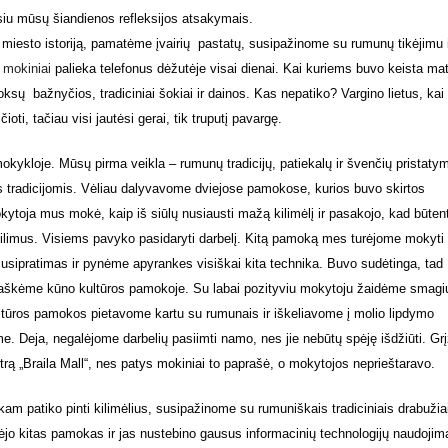
siu mūsų šiandienos refleksijos atsakymais.
iesto istoriją, pamatėme įvairių pastatų, susipažinome su rumunų tikėjimu 
e
mokiniai
palieka telefonus dėžutėje visai dienai. Kai kuriems buvo keista mat
oksų bažnyčios, tradiciniai šokiai ir dainos. Kas nepatiko? Vargino lietus, kai
oti, tačiau visi jautėsi gerai, tik truputį pavargę.
kykloje. Mūsų pirma veikla – rumunų tradicijų, patiekalų ir švenčių pristatym
is tradicijomis. Vėliau dalyvavome dviejose pamokose, kurios buvo skirtos
toja mus mokė, kaip iš siūlų nusiausti mažą kilimėlį ir pasakojo, kad būtent
ilimus. Visiems pavyko pasidaryti darbelį. Kitą pamoką mes turėjome mokyti
usipratimas ir pynėme apyrankes visiškai kita technika. Buvo sudėtinga, tad
laškėme kūno kultūros pamokoje. Su labai pozityviu mokytoju žaidėme smagi
tūros pamokos pietavome kartu su rumunais ir iškeliavome į molio lipdymo
me. Deja, negalėjome darbelių pasiimti namo, nes jie nebūtų spėję išdžiūti. Gr
ntrą „Braila Mall“, nes patys mokiniai to paprašė, o mokytojos neprieštaravo.
m patiko pinti kilimėlius, susipažinome su rumuniškais tradiciniais drabužia
o kitas pamokas ir jas nustebino gausus informacinių technologijų naudojim