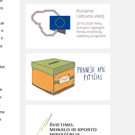
me
vo
kai
ir
ir
sų
los
ie
s
.
ome
r