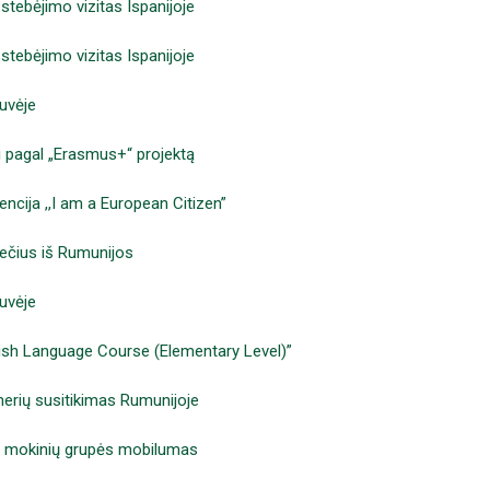
stebėjimo vizitas Ispanijoje
tebėjimo vizitas Ispanijoje
duvėje
 pagal „Erasmus+“ projektą
ncija ,,I am a European Citizen”
večius iš Rumunijos
uvėje
lish Language Course (Elementary Level)”
nerių susitikimas Rumunijoje
s mokinių grupės mobilumas