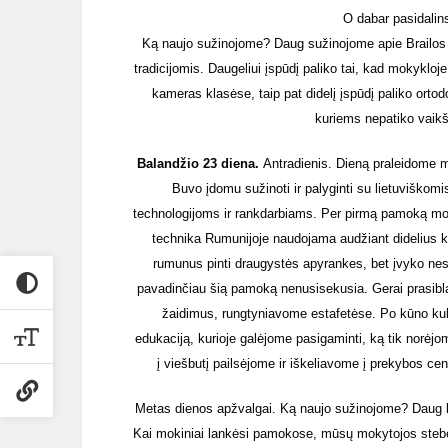
O dabar pasidalin
Ką naujo sužinojome? Daug sužinojome apie Brailos m
tradicijomis. Daugeliui įspūdį paliko tai, kad mokykloj
kameras klasėse, taip pat didelį įspūdį paliko ortod
kuriems nepatiko vaikšči
Balandžio 23 diena.
Antradienis. Dieną praleidome mo
Buvo įdomu sužinoti ir palyginti su lietuviškom
technologijoms ir rankdarbiams. Per pirmą pamoką moky
technika Rumunijoje naudojama audžiant didelius k
rumunus pinti draugystės apyrankes, bet įvyko nes
pavadinčiau šią pamoką nenusisekusia. Gerai prasib
žaidimus, rungtyniavome estafetėse. Po kūno kul
edukaciją, kurioje galėjome pasigaminti, ką tik norėjo
į viešbutį pailsėjome ir iškeliavome į prekybos ce
Metas dienos apžvalgai. Ką naujo sužinojome? Daug ka
Kai mokiniai lankėsi pamokose, mūsų mokytojos stebėj