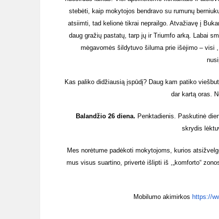
stebėti, kaip mokytojos bendravo su rumunų berniuku. 
atsiimti, tad kelionė tikrai neprailgo. Atvažiavę į B
daug gražių pastatų, tarp jų ir Triumfo arką. Labai sm
mėgavomės šildytuvo šiluma prie išėjimo – visi ,,
nusi
Kas paliko didžiausią įspūdį? Daug kam patiko viešbuti
dar kartą oras. N
Balandžio 26 diena.
Penktadienis. Paskutinė diena
skrydis lėktu
Mes norėtume padėkoti mokytojoms, kurios atsižvelgė 
mus visus suartino, privertė išlipti iš ,„komforto“ z
Mobilumo akimirkos
https://