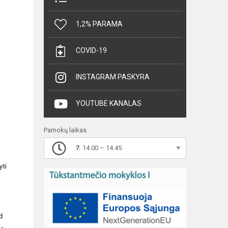
1,2% PARAMA
COVID-19
INSTAGRAM PASKYRA
YOUTUBE KANALAS
Pamokų laikas
7.
14.00 – 14.45
yti
d