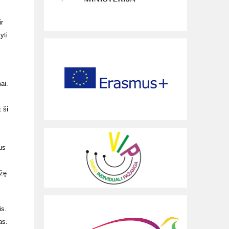
ir
yti
ai.
 ši
us
įžę
is.
as.