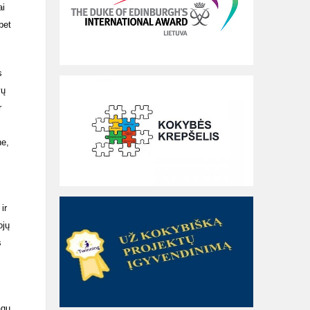
ai
bet
s
vų
r
ne,
ir
ojų
s
agu