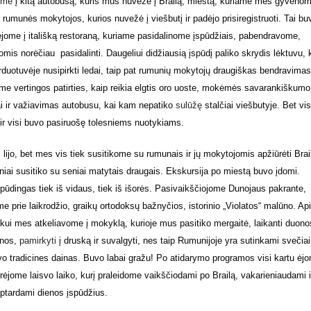
ome
į kitą autobusą, kuris mus nuvežė į Brailą, miestą, kuriame mes gyveno
 rumunės mokytojos, kurios nuvežė į viešbutį ir padėjo prisiregistruoti. Tai bu
ome į itališką restoraną, kuriame pasidalinome įspūdžiais, pabendravome,
iomis norėčiau pasidalinti. Daugeliui didžiausią įspūdį paliko skrydis lėktuvu, 
rduotuvėje nusipirkti ledai, taip pat rumunių mokytojų draugiškas bendravimas 
me vertingos patirties, kaip reikia elgtis oro uoste, mokėmės savarankiškumo 
ai ir važiavimas autobusu, kai kam nepatiko
sulūžę
stalčiai viešbutyje. Bet vi
 ir visi buvo pasiruošę tolesniems nuotykiams.
lijo, bet mes vis tiek susitikome su rumunais ir jų mokytojomis apžiūrėti Brai
iai susitiko su seniai matytais draugais. Ekskursija po miestą buvo įdomi.
spūdingas tiek iš vidaus, tiek iš išorės. Pasivaikščiojome Dunojaus pakrante,
 prie laikrodžio, graikų ortodoksų bažnyčios, istorinio „Violatos“ malūno. Ap
ui mes atkeliavome į mokyklą, kurioje mus pasitiko mergaitė, laikanti duono
nos,
pamirkyti
į druską ir suvalgyti, nes taip Rumunijoje yra sutinkami svečiai
avo tradicines dainas. Buvo labai gražu! Po atidarymo programos visi kartu ėj
ėjome laisvo laiko, kurį praleidome vaikščiodami po Brailą, vakarieniaudami i
ptardami dienos įspūdžius.