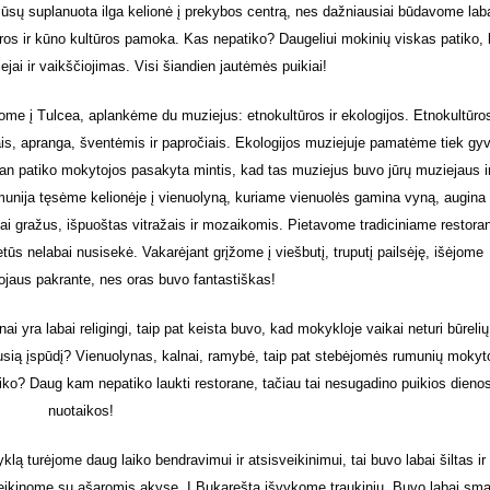
ūsų suplanuota ilga kelionė į prekybos centrą, nes dažniausiai būdavome lab
os ir kūno kultūros pamoka. Kas nepatiko? Daugeliui mokinių viskas patiko, 
ejai ir vaikščiojimas. Visi šiandien jautėmės puikiai!
vome į Tulcea, aplankėme du muziejus: etnokultūros ir ekologijos. Etnokultūro
s, apranga, šventėmis ir papročiais. Ekologijos muziejuje pamatėme tiek gy
 Man patiko mokytojos pasakyta mintis, kad tas muziejus buvo jūrų muziejaus i
unija tęsėme kelionėje į vienuolyną, kuriame vienuolės gamina vyną, augina
bai gražus, išpuoštas vitražais ir mozaikomis. Pietavome tradiciniame restora
ietūs nelabai nusisekė. Vakarėjant grįžome į viešbutį, truputį pailsėję, išėjome
ojaus pakrante, nes oras buvo fantastiškas!
ra labai religingi, taip pat keista buvo, kad mokykloje vaikai neturi būrelių 
usią įspūdį? Vienuolynas, kalnai, ramybė, taip pat stebėjomės rumunių mokyt
tiko? Daug kam nepatiko laukti restorane, tačiau tai nesugadino puikios dieno
nuotaikos!
lą turėjome daug laiko bendravimui ir atsisveikinimui, tai buvo labai šiltas ir
sveikinome su ašaromis akyse. Į Bukareštą išvykome traukiniu. Buvo labai sm