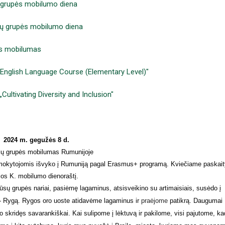
 grupės mobilumo diena
nių grupės mobilumo diena
ės mobilumas
 „English Language Course (Elementary Level)"
Cultivating Diversity and Inclusion"
2024 m. gegužės 8 d.
ių grupės mobilumas Rumunijoje
mokytojomis išvyko į Rumuniją pagal Erasmus+ programą. Kviečiame paskait
los K. mobilumo dienoraštį.
sų grupės nariai, pasiėmę lagaminus, atsisveikino su artimaisiais, susėdo į
ą - Rygą. Rygos oro uoste atidavėme lagaminus ir
praėjome
patikrą. Daugumai
o skridęs savarankiškai. Kai sulipome į lėktuvą ir pakilome, visi pajutome, ka