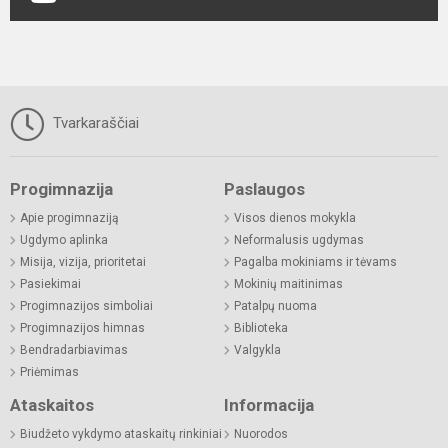
Tvarkaraščiai
Progimnazija
Paslaugos
Apie progimnaziją
Visos dienos mokykla
Ugdymo aplinka
Neformalusis ugdymas
Misija, vizija, prioritetai
Pagalba mokiniams ir tėvams
Pasiekimai
Mokinių maitinimas
Progimnazijos simboliai
Patalpų nuoma
Progimnazijos himnas
Biblioteka
Bendradarbiavimas
Valgykla
Priėmimas
Ataskaitos
Informacija
Biudžeto vykdymo ataskaitų rinkiniai
Nuorodos