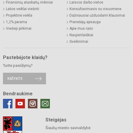
Finansinių ataskaitų rinkiniai
Laisvos darbo vietos
Lėšos veiklai viešinti
Konsultavimasis su visuomene
Projektinė veikla
Dažniausiai užduodami klausimai
1,2% parama
Pranešėjų apsauga
Viešieji pirkimai
Apie mus rašo
Naujienlaiškiai
Sveikinimai
Pastebėjote klaidų?
Turite pasiūlymų?
RAŠYKITE
Bendraukime
Steigėjas
Šiaulių miesto savivaldybė