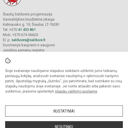
Šiaulių Salduvės progimnazija
Savivaldybės biudžetinė įstaiga
Kalinausko g. 19, Šiauliai, LT-76281
Tel. +370
41 433 861
Mob. +370 674 56620
El. p.
salduves@salduve.lt
Duomenys kaupiami ir saugomi
Juridinių asmenų registre
Įmonės kodas 190531560
Šioje svetainėje naudojame slapukus siekdami užtikrinti jums teikiamų
© 2026. Šiaulių Salduvės progimnazija. Visos teisės saugomos.
paslaugų kokybę, analizuoti svetainės naudojimą ir optimizuoti naršymo
Kopijuoti turinį be raštiško įstaigos administracijos sutikimo griežtai draudžiama.
patirtį. Spustelėję mygtuką „Sutinku“, jūs patvirtinate, kad sutinkate su visų
slapukų naudojimu šioje svetainėje. Jei norite atšaukti arba pakeisti savo
sutikimus, prašome apsilankyti
slapukų valdymo puslapyje
.
Mes kuriame mokykloms
SVETAINESMOKYKLOMS.LT
NUSTATYMAI
NESUTINKU