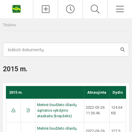
Titulinis
2015 m.
2015 m.
Atnaujinta
Dydis
Metinė biudžeto išlaidų
2022-03-26
124.64
sąmatos vykdymo
11:36:46
KB
ataskaita (krepšelis)
Metinė biudžeto išlaidų
2022-03-26
127.5