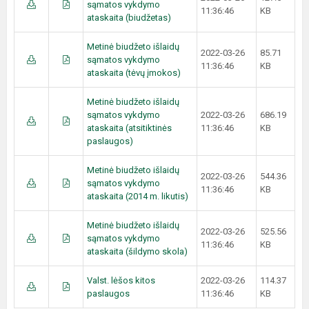
sąmatos vykdymo
11:36:46
KB
ataskaita (biudžetas)
Metinė biudžeto išlaidų
2022-03-26
85.71
sąmatos vykdymo
11:36:46
KB
ataskaita (tėvų įmokos)
Metinė biudžeto išlaidų
sąmatos vykdymo
2022-03-26
686.19
ataskaita (atsitiktinės
11:36:46
KB
paslaugos)
Metinė biudžeto išlaidų
2022-03-26
544.36
sąmatos vykdymo
11:36:46
KB
ataskaita (2014 m. likutis)
Metinė biudžeto išlaidų
2022-03-26
525.56
sąmatos vykdymo
11:36:46
KB
ataskaita (šildymo skola)
Valst. lėšos kitos
2022-03-26
114.37
paslaugos
11:36:46
KB