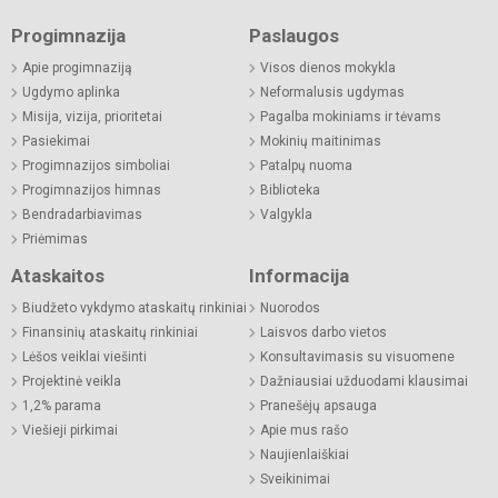
Progimnazija
Paslaugos
Apie progimnaziją
Visos dienos mokykla
Ugdymo aplinka
Neformalusis ugdymas
Misija, vizija, prioritetai
Pagalba mokiniams ir tėvams
Pasiekimai
Mokinių maitinimas
Progimnazijos simboliai
Patalpų nuoma
Progimnazijos himnas
Biblioteka
Bendradarbiavimas
Valgykla
Priėmimas
Ataskaitos
Informacija
Biudžeto vykdymo ataskaitų rinkiniai
Nuorodos
Finansinių ataskaitų rinkiniai
Laisvos darbo vietos
Lėšos veiklai viešinti
Konsultavimasis su visuomene
Projektinė veikla
Dažniausiai užduodami klausimai
1,2% parama
Pranešėjų apsauga
Viešieji pirkimai
Apie mus rašo
Naujienlaiškiai
Sveikinimai