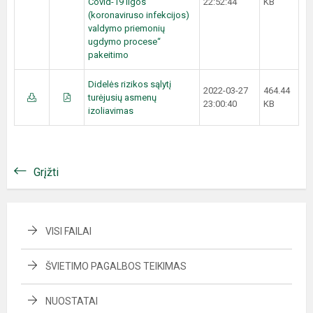
Covid-19 ligos
22:52:44
KB
(koronaviruso infekcijos)
valdymo priemonių
ugdymo procese“
pakeitimo
Didelės rizikos sąlytį
2022-03-27
464.44
turėjusių asmenų
23:00:40
KB
izoliavimas
Grįžti
VISI FAILAI
ŠVIETIMO PAGALBOS TEIKIMAS
NUOSTATAI