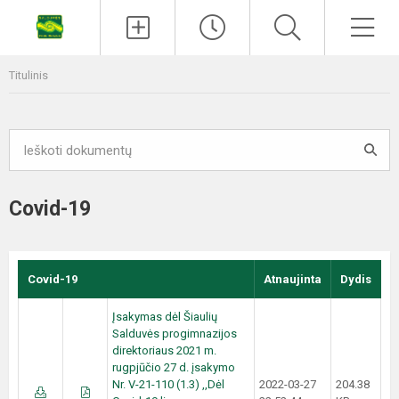
Titulinis
Covid-19
Covid-19
Atnaujinta
Dydis
Įsakymas dėl Šiaulių
Salduvės progimnazijos
direktoriaus 2021 m.
rugpjūčio 27 d. įsakymo
Nr. V-21-110 (1.3) ,,Dėl
2022-03-27
204.38