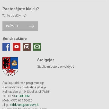
Pastebėjote klaidų?
Turite pasiūlymų?
RAŠYKITE
Bendraukime
Steigėjas
Šiaulių miesto savivaldybė
Šiaulių Salduvės progimnazija
Savivaldybės biudžetinė įstaiga
Kalinausko g. 19, Šiauliai, LT-76281
Tel. +370
41 433 861
Mob. +370 674 56620
El. p.
salduves@salduve.lt