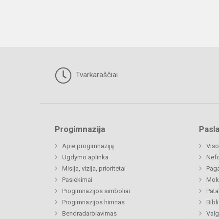
Tvarkaraščiai
Progimnazija
Pasl
Apie progimnaziją
Viso
Ugdymo aplinka
Nef
Misija, vizija, prioritetai
Paga
Pasiekimai
Moki
Progimnazijos simboliai
Pat
Progimnazijos himnas
Bibl
Bendradarbiavimas
Valg