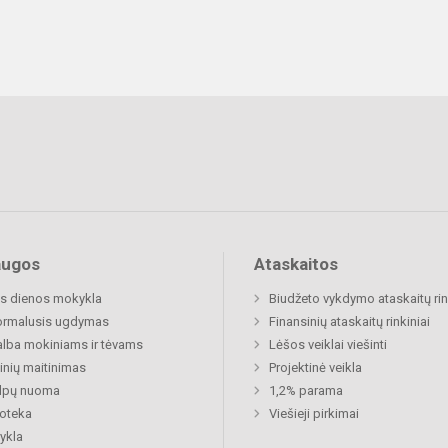
augos
Ataskaitos
s dienos mokykla
Biudžeto vykdymo ataskaitų rin
ormalusis ugdymas
Finansinių ataskaitų rinkiniai
lba mokiniams ir tėvams
Lėšos veiklai viešinti
nių maitinimas
Projektinė veikla
alpų nuoma
1,2% parama
ioteka
Viešieji pirkimai
ykla