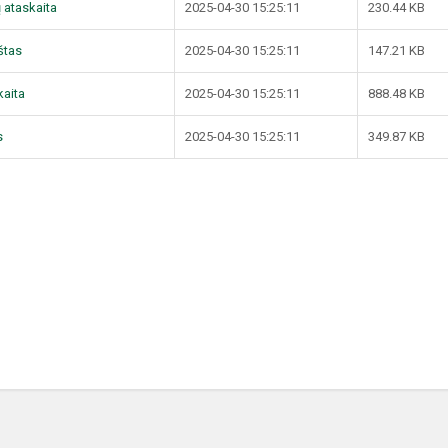
ų ataskaita
2025-04-30 15:25:11
230.44 KB
štas
2025-04-30 15:25:11
147.21 KB
kaita
2025-04-30 15:25:11
888.48 KB
s
2025-04-30 15:25:11
349.87 KB