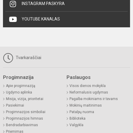
INSTAGRAM PASKYRA
YOUTUBE KANALAS
Tvarkaraščiai
Progimnazija
Paslaugos
Apie progimnaziją
Visos dienos mokykla
Ugdymo aplinka
Neformalusis ugdymas
Misija, vizija, prioritetai
Pagalba mokiniams ir tėvams
Pasiekimai
Mokinių maitinimas
Progimnazijos simboliai
Patalpų nuoma
Progimnazijos himnas
Biblioteka
Bendradarbiavimas
Valgykla
Priėmimas