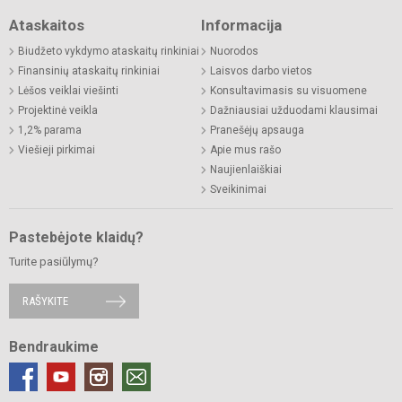
Ataskaitos
Informacija
Biudžeto vykdymo ataskaitų rinkiniai
Nuorodos
Finansinių ataskaitų rinkiniai
Laisvos darbo vietos
Lėšos veiklai viešinti
Konsultavimasis su visuomene
Projektinė veikla
Dažniausiai užduodami klausimai
1,2% parama
Pranešėjų apsauga
Viešieji pirkimai
Apie mus rašo
Naujienlaiškiai
Sveikinimai
Pastebėjote klaidų?
Turite pasiūlymų?
RAŠYKITE
Bendraukime