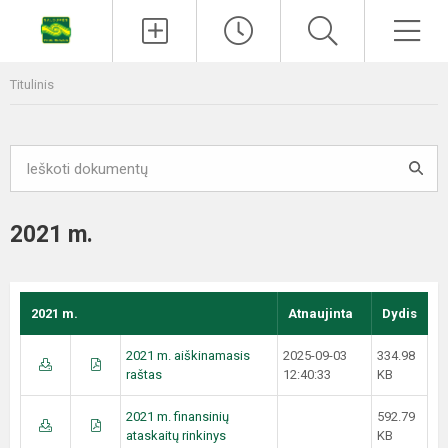
Titulinis
2021 m.
2021 m.
Atnaujinta
Dydis
2021 m. aiškinamasis
2025-09-03
334.98
raštas
12:40:33
KB
2021 m. finansinių
592.79
ataskaitų rinkinys
KB