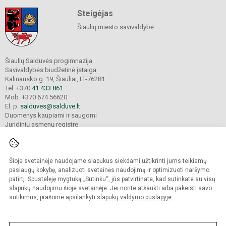
Steigėjas
Šiaulių miesto savivaldybė
Šiaulių Salduvės progimnazija
Savivaldybės biudžetinė įstaiga
Kalinausko g. 19, Šiauliai, LT-76281
Tel. +370
41 433 861
Mob. +370 674 56620
El. p.
salduves@salduve.lt
Duomenys kaupiami ir saugomi
Juridinių asmenų registre
Įmonės kodas 190531560
Šioje svetainėje naudojame slapukus siekdami užtikrinti jums teikiamų
© 2026. Šiaulių Salduvės progimnazija. Visos teisės saugomos.
paslaugų kokybę, analizuoti svetainės naudojimą ir optimizuoti naršymo
Kopijuoti turinį be raštiško įstaigos administracijos sutikimo griežtai draudžiama.
patirtį. Spustelėję mygtuką „Sutinku“, jūs patvirtinate, kad sutinkate su visų
slapukų naudojimu šioje svetainėje. Jei norite atšaukti arba pakeisti savo
sutikimus, prašome apsilankyti
slapukų valdymo puslapyje
.
Mes kuriame mokykloms
SVETAINESMOKYKLOMS.LT