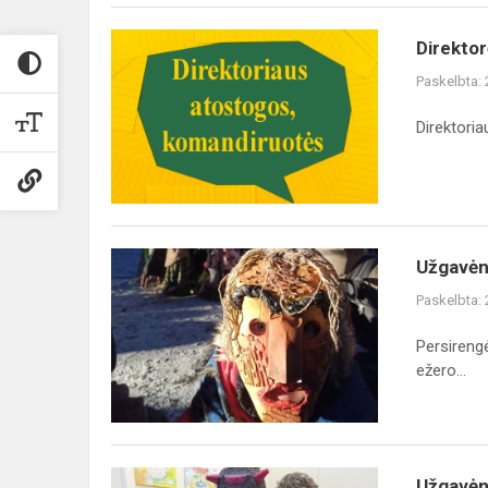
Direktor
Paskelbta:
Direktori
Užgavėn
Paskelbta:
Persirengė
ežero...
Užgavėnė