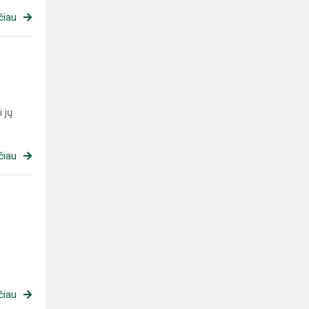
čiau
 jų
čiau
čiau