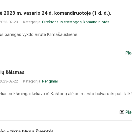
ė 2023 m. vasario 24 d. komandiruotoje (1 d. d.).
 2023-02-23
Kategorija:
Direktoriaus atostogos, komandiruotės
aus pareigas vykdo Birutė Klimašauskienė.
Pla
ių šėlsmas
 2023-02-22
Kategorija:
Renginiai
liai triukšmingai keliavo iš Kaštonų alėjos miesto bulvaru iki pat Tal
Pla
s - tikra blynų šventė!