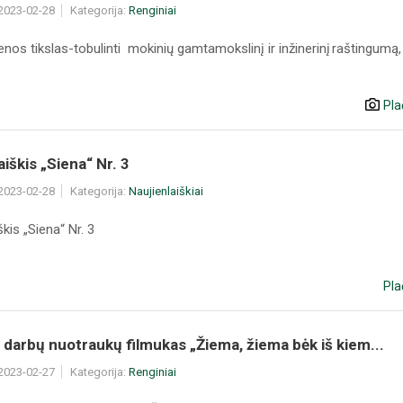
 2023-02-28
Kategorija:
Renginiai
os tikslas-tobulinti mokinių gamtamokslinį ir inžinerinį raštingumą, 
Pla
aiškis „Siena“ Nr. 3
 2023-02-28
Kategorija:
Naujienlaiškiai
škis „Siena“ Nr. 3
Pla
darbų nuotraukų filmukas „Žiema, žiema bėk iš kiem...
 2023-02-27
Kategorija:
Renginiai