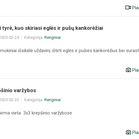
Pla
 tyrė, kuo skiriasi eglės ir pušų kankorėžiai
 2023-02-24
Kategorija:
Renginiai
mokiniai išsikėlė uždavinį ištirti eglės ir pušies kankorėžius bei surasti
Pla
pšinio varžybos
 2023-02-23
Kategorija:
Renginiai
pirma vieta 3x3 krepšinio varžybose
Pla