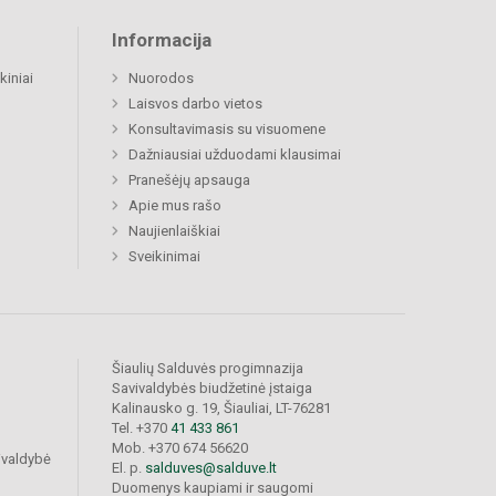
Informacija
kiniai
Nuorodos
Laisvos darbo vietos
Konsultavimasis su visuomene
Dažniausiai užduodami klausimai
Pranešėjų apsauga
Apie mus rašo
Naujienlaiškiai
Sveikinimai
Šiaulių Salduvės progimnazija
Savivaldybės biudžetinė įstaiga
Kalinausko g. 19, Šiauliai, LT-76281
Tel. +370
41 433 861
Mob. +370 674 56620
ivaldybė
El. p.
salduves@salduve.lt
Duomenys kaupiami ir saugomi