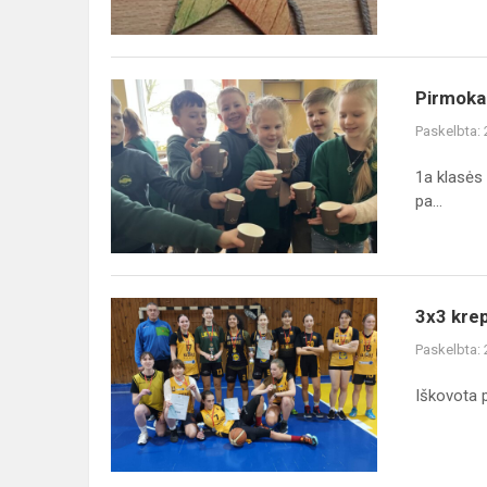
Pirmokai
Paskelbta:
1a klasės 
pa...
3x3 kre
Paskelbta:
Iškovota 