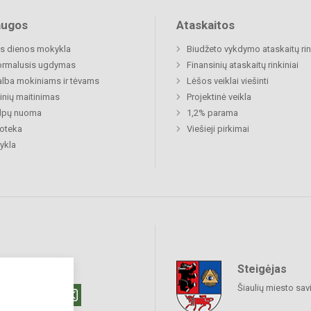
augos
Ataskaitos
s dienos mokykla
Biudžeto vykdymo ataskaitų rin
ormalusis ugdymas
Finansinių ataskaitų rinkiniai
lba mokiniams ir tėvams
Lėšos veiklai viešinti
nių maitinimas
Projektinė veikla
alpų nuoma
1,2% parama
ioteka
Viešieji pirkimai
ykla
Steigėjas
raukime
Šiaulių miesto sav