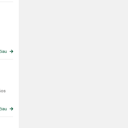
čiau
kšos
čiau