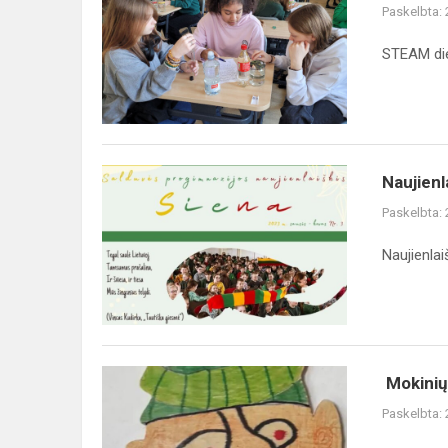
Paskelbta:
STEAM dien
Naujienl
Paskelbta:
Naujienlai
Mokinių 
Paskelbta: