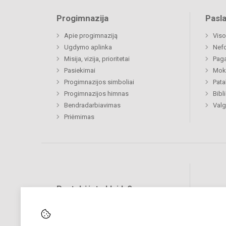
Progimnazija
Pasl
Apie progimnaziją
Viso
Ugdymo aplinka
Nef
Misija, vizija, prioritetai
Paga
Pasiekimai
Moki
Progimnazijos simboliai
Pat
Progimnazijos himnas
Bibl
Bendradarbiavimas
Valg
Priėmimas
Pastebėjote klaidų?
Bend
Turite pasiūlymų?
RAŠYKITE