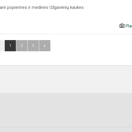
darė popierines ir medines Užgavėnių kaukes.
Pla
1
2
3