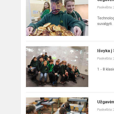
Paskelbta:
Technologi
suvalgyti.
Išvyka į
Paskelbta:
1 - 8 klas
Užgavėn
Paskelbta: