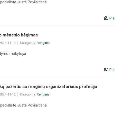
pecialistė Justė Povilaitienė
Pla
io mėnesio bėgimas
 2024-11-12
Kategorija:
Renginiai
gdymo mokytojai
Pla
ų pažintis su renginių organizatoriaus profesija
 2024-11-12
Kategorija:
Renginiai
pecialistė Justė Povilaitienė