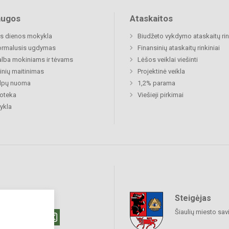
augos
Ataskaitos
s dienos mokykla
Biudžeto vykdymo ataskaitų rin
ormalusis ugdymas
Finansinių ataskaitų rinkiniai
lba mokiniams ir tėvams
Lėšos veiklai viešinti
nių maitinimas
Projektinė veikla
alpų nuoma
1,2% parama
ioteka
Viešieji pirkimai
ykla
Steigėjas
raukime
Šiaulių miesto sav