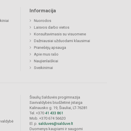
Informacija
kiniai
Nuorodos
Laisvos darbo vietos
Konsultavimasis su visuomene
Dažniausiai užduodami klausimai
Pranešėjų apsauga
Apie mus rašo
Naujienlaiškiai
Sveikinimai
Šiaulių Salduvės progimnazija
Savivaldybės biudžetinė įstaiga
Kalinausko g. 19, Šiauliai, LT-76281
Tel. +370
41 433 861
Mob. +370 674 56620
ivaldybė
El. p.
salduves@salduve.lt
Duomenys kaupiami ir saugomi