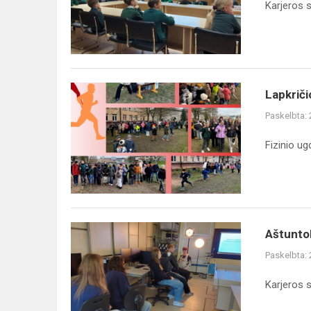
Karjeros s
Lapkrič
Paskelbta:
Fizinio u
Aštuntok
Paskelbta:
Karjeros s