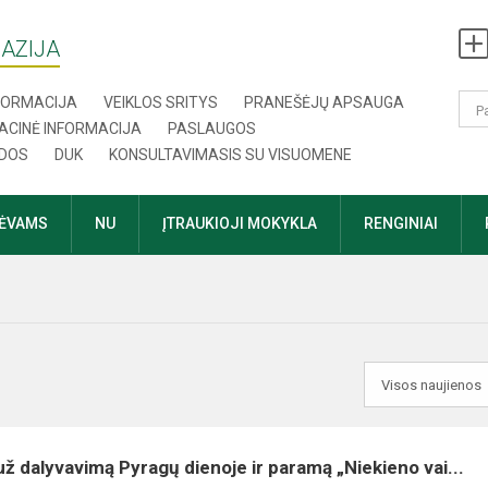
AZIJA
NFORMACIJA
VEIKLOS SRITYS
PRANEŠĖJŲ APSAUGA
ACINĖ INFORMACIJA
PASLAUGOS
DOS
DUK
KONSULTAVIMASIS SU VISUOMENE
TĖVAMS
NU
ĮTRAUKIOJI MOKYKLA
RENGINIAI
ž dalyvavimą Pyragų dienoje ir paramą „Niekieno vai...