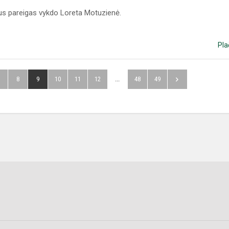
aus pareigas vykdo Loreta Motuzienė.
Pla
8
9
10
11
12
...
48
49