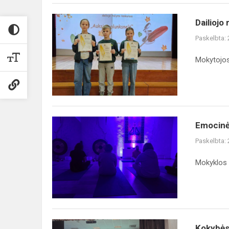
Dailiojo
Paskelbta:
Mokytojos
Emocinė
Paskelbta:
Mokyklos 
Kokybės