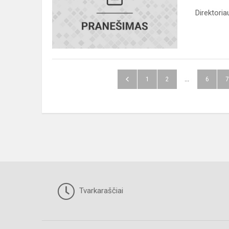
Direktori
1
2
...
6
7
Tvarkaraščiai