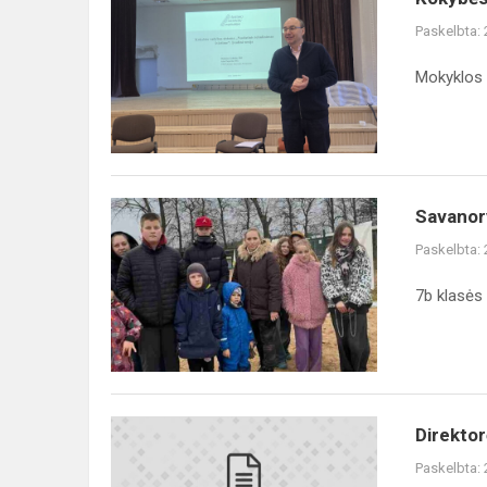
Paskelbta:
Mokyklos 
Savanory
Paskelbta:
7b klasės
Direktor
Paskelbta: