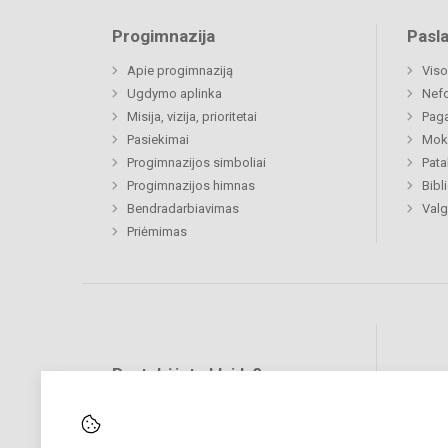
Progimnazija
Pasl
Apie progimnaziją
Viso
Ugdymo aplinka
Nef
Misija, vizija, prioritetai
Paga
Pasiekimai
Moki
Progimnazijos simboliai
Pat
Progimnazijos himnas
Bibl
Bendradarbiavimas
Valg
Priėmimas
Pastebėjote klaidų?
Bend
Turite pasiūlymų?
RAŠYKITE