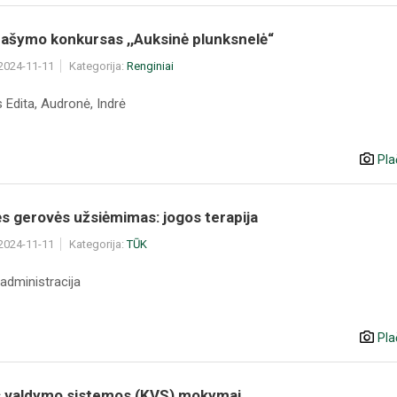
 rašymo konkursas ,,Auksinė plunksnelė“
 2024-11-11
Kategorija:
Renginiai
 Edita, Audronė, Indrė
Pla
s gerovės užsiėmimas: jogos terapija
 2024-11-11
Kategorija:
TŪK
administracija
Pla
 valdymo sistemos (KVS) mokymai