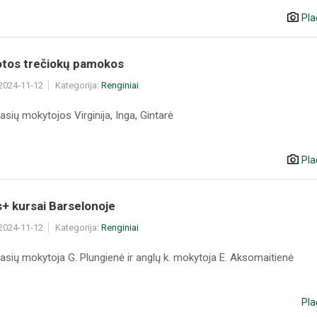
Pla
otos trečiokų pamokos
 2024-11-12
Kategorija:
Renginiai
lasių mokytojos Virginija, Inga, Gintarė
Pla
+ kursai Barselonoje
 2024-11-12
Kategorija:
Renginiai
lasių mokytoja G. Plungienė ir anglų k. mokytoja E. Aksomaitienė
Pla