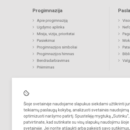
Progimnazija
Pasl
Apie progimnaziją
Viso
Ugdymo aplinka
Nef
Misija, vizija, prioritetai
Paga
Pasiekimai
Moki
Progimnazijos simboliai
Pat
Progimnazijos himnas
Bibl
Bendradarbiavimas
Valg
Priėmimas
Šioje svetainėje naudojame slapukus siekdami užtikrinti j
Pastebėjote klaidų?
teikiamų paslaugų kokybę, analizuoti svetainės naudojimą 
Bend
optimizuoti naršymo patirtį. Spustelėję mygtuką „Sutinku“,
Turite pasiūlymų?
patvirtinate, kad sutinkate su visų slapukų naudojimu šioje
svetainėje. Jei norite atšaukti arba pakeisti savo sutikimu
RAŠYKITE