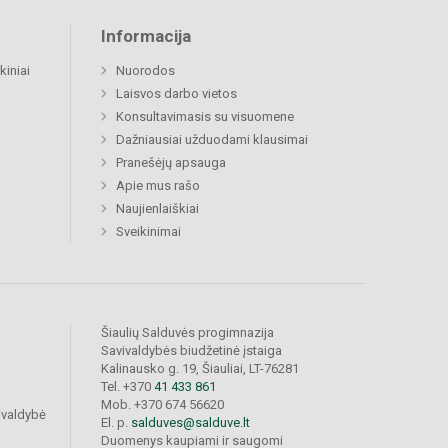
Informacija
kiniai
Nuorodos
Laisvos darbo vietos
Konsultavimasis su visuomene
Dažniausiai užduodami klausimai
Pranešėjų apsauga
Apie mus rašo
Naujienlaiškiai
Sveikinimai
Šiaulių Salduvės progimnazija
Savivaldybės biudžetinė įstaiga
Kalinausko g. 19, Šiauliai, LT-76281
Tel. +370
41 433 861
Mob. +370 674 56620
ivaldybė
El. p.
salduves@salduve.lt
Duomenys kaupiami ir saugomi