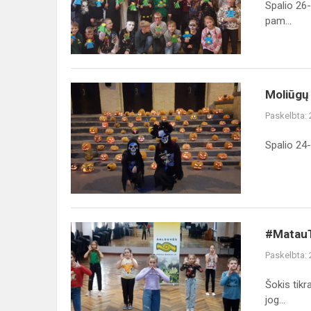
Spalio 26-
pam...
Moliūgų 
Paskelbta:
Spalio 24-
#MatauT
Paskelbta:
Šokis tikr
jog...