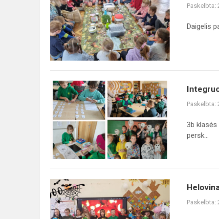
Paskelbta:
Daigelis p
Integruo
Paskelbta:
3b klasės 
persk...
​​​​​​​He
Paskelbta: