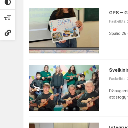
GPS – Ge
Paskelbta:
Spalio 26 
Sveikin
Paskelbta:
Džiaugsmi
atostogų vi
Integruo