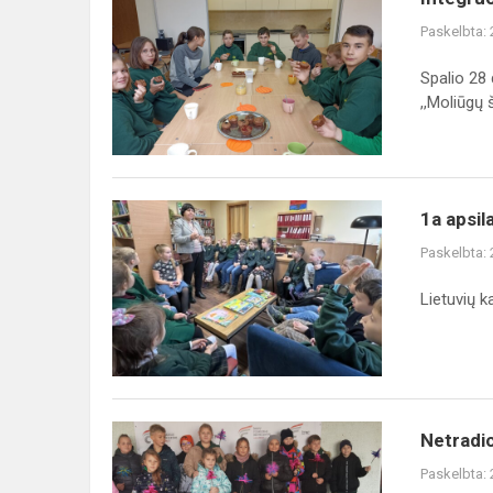
Paskelbta:
Spalio 28 
,,Moliūgų š
1a apsil
Paskelbta:
Lietuvių 
Netradic
Paskelbta: