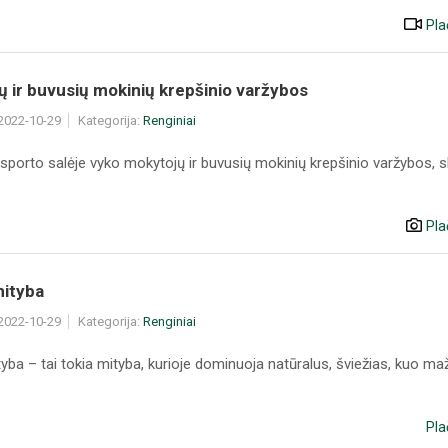
Pla
 ir buvusių mokinių krepšinio varžybos
 2022-10-29
Kategorija:
Renginiai
sporto salėje vyko mokytojų ir buvusių mokinių krepšinio varžybos, s
Pla
mityba
 2022-10-29
Kategorija:
Renginiai
yba – tai tokia mityba, kurioje dominuoja natūralus, šviežias, kuo ma
Pla