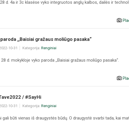
28 d. 4a ir 3c klasėse vyko integruotos anglų kalbos, dailės ir technol
Pla
paroda ,,Baisiai gražaus moliūgo pasaka“
 2022-10-31
Kategorija:
Renginiai
 28 d. mokykloje vyko paroda ,,Baisiai gražaus moliūgo pasaka“.
Pla
ave2022 / #SayHi
 2022-10-31
Kategorija:
Renginiai
ai gali būti vienas iš draugystės būdų. O draugystė svarbi tada, kai mat