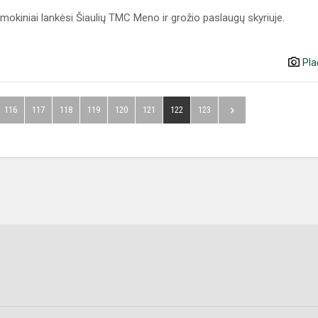
mokiniai lankėsi Šiaulių TMC Meno ir grožio paslaugų skyriuje.
Pla
116
117
118
119
120
121
122
123