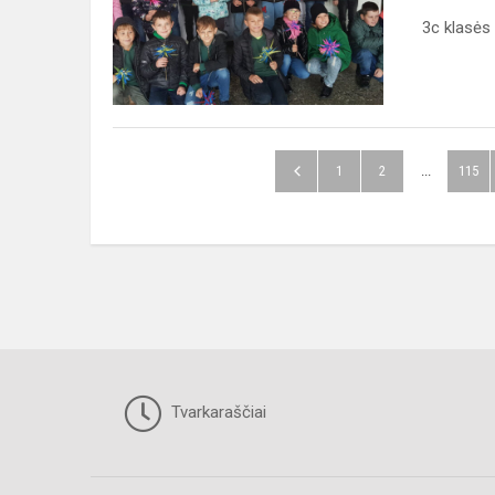
3c klasės 
1
2
...
115
Tvarkaraščiai