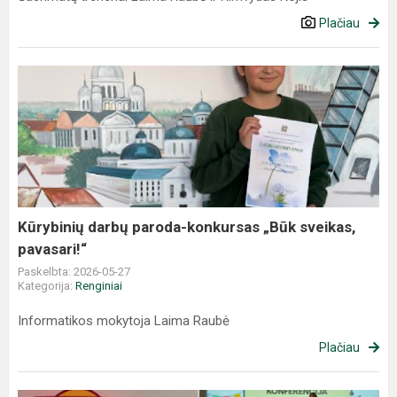
Plačiau
Kūrybinių darbų paroda-konkursas „Būk sveikas,
pavasari!“
Paskelbta: 2026-05-27
Kategorija:
Renginiai
Informatikos mokytoja Laima Raubė
Plačiau