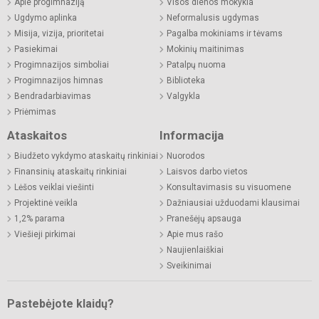
Apie progimnaziją
Visos dienos mokykla
Ugdymo aplinka
Neformalusis ugdymas
Misija, vizija, prioritetai
Pagalba mokiniams ir tėvams
Pasiekimai
Mokinių maitinimas
Progimnazijos simboliai
Patalpų nuoma
Progimnazijos himnas
Biblioteka
Bendradarbiavimas
Valgykla
Priėmimas
Ataskaitos
Informacija
Biudžeto vykdymo ataskaitų rinkiniai
Nuorodos
Finansinių ataskaitų rinkiniai
Laisvos darbo vietos
Lėšos veiklai viešinti
Konsultavimasis su visuomene
Projektinė veikla
Dažniausiai užduodami klausimai
1,2% parama
Pranešėjų apsauga
Viešieji pirkimai
Apie mus rašo
Naujienlaiškiai
Sveikinimai
Pastebėjote klaidų?