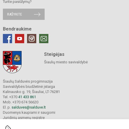
Turite pasiūlymų?
RAŠYKITE
Bendraukime
Steigėjas
Šiaulių miesto savivaldybė
Šiaulių Salduvės progimnazija
Savivaldybės biudžetinė įstaiga
Kalinausko g. 19, Šiauliai, LT-76281
Tel. +370
41 433 861
Mob. +370 674 56620
El. p.
salduves@salduve.lt
Duomenys kaupiami ir saugomi
Juridinių asmenų registre
Įmonės kodas 190531560