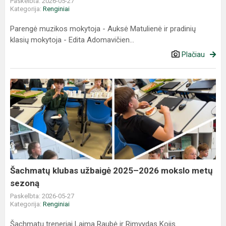
Paskelbta: 2026-05-27
Kategorija:
Renginiai
Parengė muzikos mokytoja - Auksė Matulienė ir pradinių
klasių mokytoja - Edita Adomavičien...
Plačiau
Šachmatų klubas užbaigė 2025–2026 mokslo metų
sezoną
Paskelbta: 2026-05-27
Kategorija:
Renginiai
Šachmatų treneriai Laima Raubė ir Rimvydas Kojis