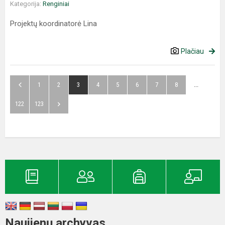
Kategorija:
Renginiai
Projektų koordinatorė Lina
Plačiau
1
2
3
4
5
6
7
8
...
122
123
Naujienų archyvas