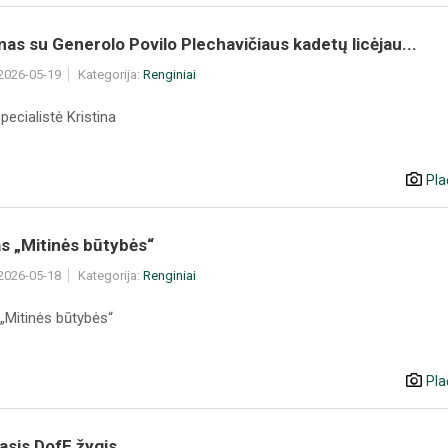
mas su Generolo Povilo Plechavičiaus kadetų licėjau...
 2026-05-19
Kategorija:
Renginiai
pecialistė Kristina
Pla
s „Mitinės būtybės“
 2026-05-18
Kategorija:
Renginiai
 „Mitinės būtybės“
Pla
sis DofE žygis