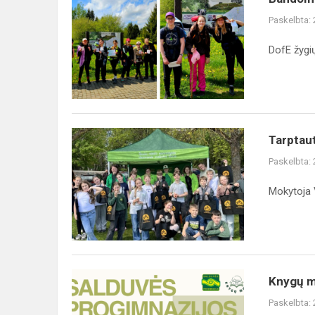
Paskelbta:
DofE žygi
Tarptaut
Paskelbta:
Mokytoja V
Knygų 
Paskelbta: