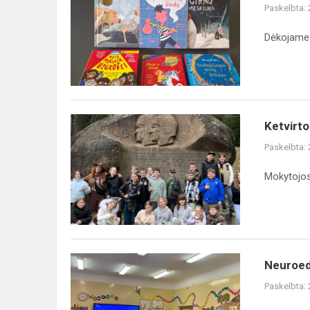
Paskelbta:
Dėkojame 
Ketvirto
Paskelbta:
Mokytojos 
Neuroedu
Paskelbta: