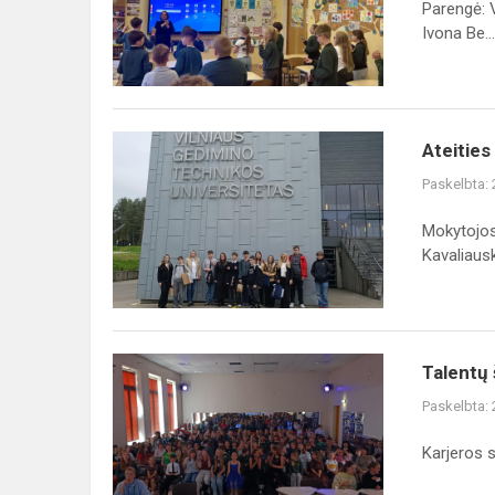
Parengė: 
Ivona Be...
Ateities 
Paskelbta:
Mokytojos 
Kavaliausk
Talentų
Paskelbta:
Karjeros s