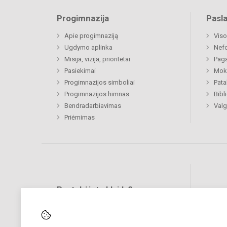
Progimnazija
Pasl
Apie progimnaziją
Viso
Ugdymo aplinka
Nef
Misija, vizija, prioritetai
Paga
Pasiekimai
Moki
Progimnazijos simboliai
Pat
Progimnazijos himnas
Bibl
Bendradarbiavimas
Valg
Priėmimas
Pastebėjote klaidų?
Bend
Turite pasiūlymų?
RAŠYKITE