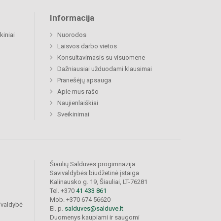
Informacija
kiniai
Nuorodos
Laisvos darbo vietos
Konsultavimasis su visuomene
Dažniausiai užduodami klausimai
Pranešėjų apsauga
Apie mus rašo
Naujienlaiškiai
Sveikinimai
Šiaulių Salduvės progimnazija
Savivaldybės biudžetinė įstaiga
Kalinausko g. 19, Šiauliai, LT-76281
Tel. +370
41 433 861
Mob. +370 674 56620
ivaldybė
El. p.
salduves@salduve.lt
Duomenys kaupiami ir saugomi