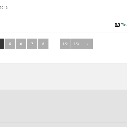
acija
Pla
5
6
7
8
...
122
123