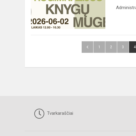
Administr
1
2
3
4
Tvarkaraščiai