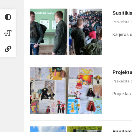
Susitiki
Paskelbta:
Karjeros s
Projekta
Paskelbta:
Projektas
Bandoma