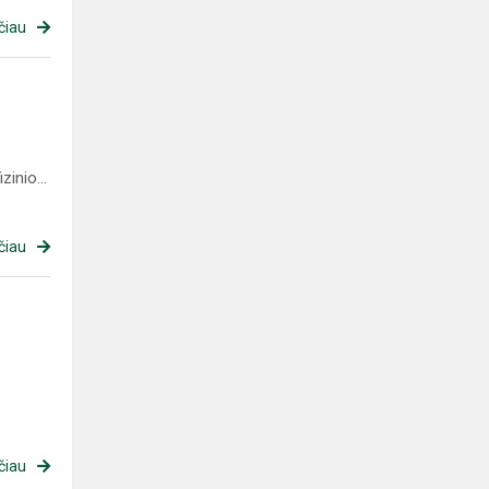
čiau
zinio...
čiau
čiau