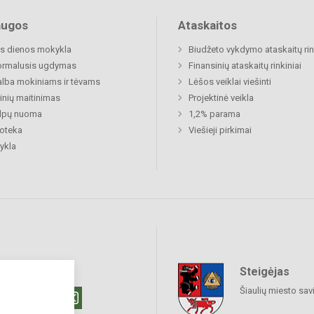
augos
Ataskaitos
s dienos mokykla
Biudžeto vykdymo ataskaitų rin
ormalusis ugdymas
Finansinių ataskaitų rinkiniai
lba mokiniams ir tėvams
Lėšos veiklai viešinti
nių maitinimas
Projektinė veikla
alpų nuoma
1,2% parama
ioteka
Viešieji pirkimai
ykla
Steigėjas
raukime
Šiaulių miesto sav