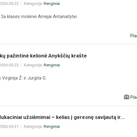
 2026-05-22
Kategorija:
Renginiai
3a klasės mokinei Amėjai Antanaitytei
Pla
kų pažintinė kelionė Anykščių krašte
 2026-05-22
Kategorija:
Renginiai
Virginija Ž. ir Jurgita G.
Pla
kaciniai užsiėmimai – kelias į geresnę savijautą ir...
 2026-05-21
Kategorija:
Renginiai