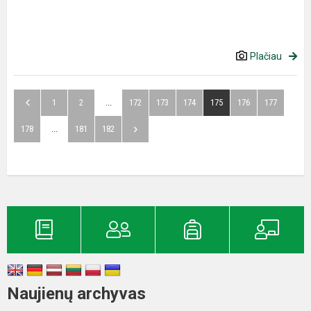
Plačiau
1
2
...
172
173
174
175
176
177
178
...
181
182
Naujienų archyvas