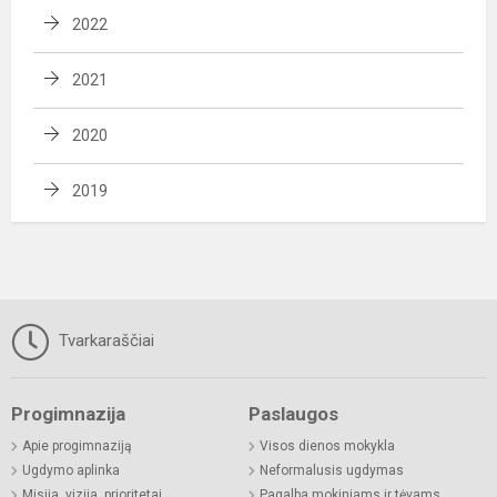
2022
2021
2020
2019
Tvarkaraščiai
Progimnazija
Paslaugos
Apie progimnaziją
Visos dienos mokykla
Ugdymo aplinka
Neformalusis ugdymas
Misija, vizija, prioritetai
Pagalba mokiniams ir tėvams