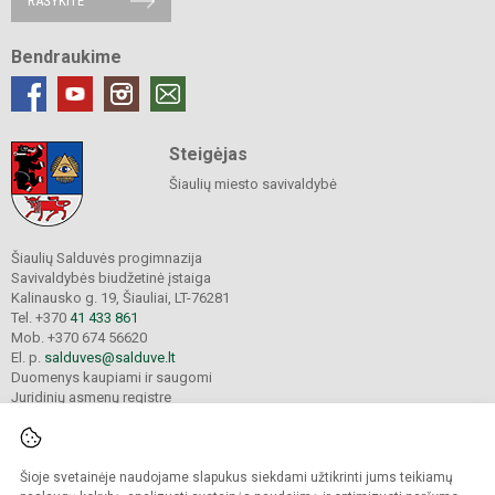
RAŠYKITE
Bendraukime
Steigėjas
Šiaulių miesto savivaldybė
Šiaulių Salduvės progimnazija
Savivaldybės biudžetinė įstaiga
Kalinausko g. 19, Šiauliai, LT-76281
Tel. +370
41 433 861
Mob. +370 674 56620
El. p.
salduves@salduve.lt
Duomenys kaupiami ir saugomi
Juridinių asmenų registre
Įmonės kodas 190531560
Šioje svetainėje naudojame slapukus siekdami užtikrinti jums teikiamų