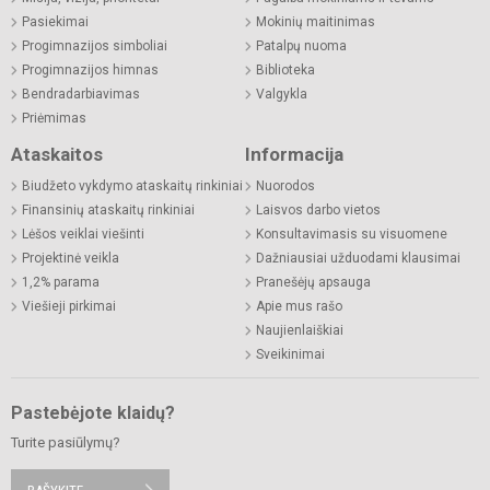
Pasiekimai
Mokinių maitinimas
Progimnazijos simboliai
Patalpų nuoma
Progimnazijos himnas
Biblioteka
Bendradarbiavimas
Valgykla
Priėmimas
Ataskaitos
Informacija
Biudžeto vykdymo ataskaitų rinkiniai
Nuorodos
Finansinių ataskaitų rinkiniai
Laisvos darbo vietos
Lėšos veiklai viešinti
Konsultavimasis su visuomene
Projektinė veikla
Dažniausiai užduodami klausimai
1,2% parama
Pranešėjų apsauga
Viešieji pirkimai
Apie mus rašo
Naujienlaiškiai
Sveikinimai
Pastebėjote klaidų?
Turite pasiūlymų?