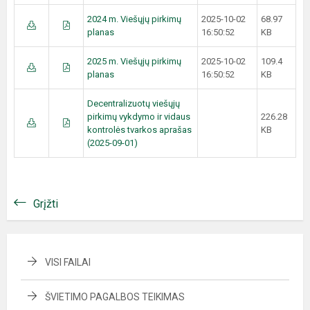
2024 m. Viešųjų pirkimų
2025-10-02
68.97
planas
16:50:52
KB
2025 m. Viešųjų pirkimų
2025-10-02
109.4
planas
16:50:52
KB
Decentralizuotų viešųjų
pirkimų vykdymo ir vidaus
226.28
kontrolės tvarkos aprašas
KB
(2025-09-01)
Grįžti
VISI FAILAI
ŠVIETIMO PAGALBOS TEIKIMAS