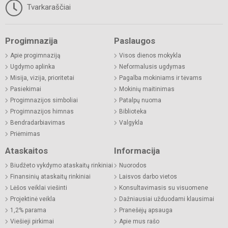
Tvarkaraščiai
Progimnazija
Paslaugos
Apie progimnaziją
Visos dienos mokykla
Ugdymo aplinka
Neformalusis ugdymas
Misija, vizija, prioritetai
Pagalba mokiniams ir tėvams
Pasiekimai
Mokinių maitinimas
Progimnazijos simboliai
Patalpų nuoma
Progimnazijos himnas
Biblioteka
Bendradarbiavimas
Valgykla
Priėmimas
Ataskaitos
Informacija
Biudžeto vykdymo ataskaitų rinkiniai
Nuorodos
Finansinių ataskaitų rinkiniai
Laisvos darbo vietos
Lėšos veiklai viešinti
Konsultavimasis su visuomene
Projektinė veikla
Dažniausiai užduodami klausimai
1,2% parama
Pranešėjų apsauga
Viešieji pirkimai
Apie mus rašo