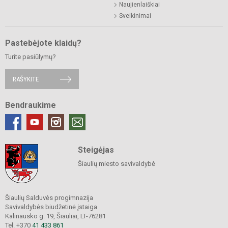
Naujienlaiškiai
Sveikinimai
Pastebėjote klaidų?
Turite pasiūlymų?
RAŠYKITE
Bendraukime
Steigėjas
Šiaulių miesto savivaldybė
Šiaulių Salduvės progimnazija
Savivaldybės biudžetinė įstaiga
Kalinausko g. 19, Šiauliai, LT-76281
Tel. +370
41 433 861