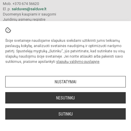
Mob. +370 674 56620
El. p.
salduves@salduve.lt
Duomenys kaupiami ir saugomi
Juridinių asmenų registre
Įmonės kodas 190531560
Šioje svetainėje naudojame slapukus siekdami užtikrinti jums teikiamų
© 2026. Šiaulių Salduvės progimnazija. Visos teisės saugomos.
paslaugų kokybę, analizuoti svetainės naudojimą ir optimizuoti naršymo
Kopijuoti turinį be raštiško įstaigos administracijos sutikimo griežtai draudžiama.
patirtį. Spustelėję mygtuką „Sutinku“, jūs patvirtinate, kad sutinkate su visų
slapukų naudojimu šioje svetainėje. Jei norite atšaukti arba pakeisti savo
sutikimus, prašome apsilankyti
slapukų valdymo puslapyje
.
Mes kuriame mokykloms
SVETAINESMOKYKLOMS.LT
NUSTATYMAI
NESUTINKU
SUTINKU