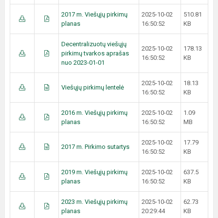
2017 m. Viešųjų pirkimų
2025-10-02
510.81
planas
16:50:52
KB
Decentralizuotų viešųjų
2025-10-02
178.13
pirkimų tvarkos aprašas
16:50:52
KB
nuo 2023-01-01
2025-10-02
18.13
Viešųjų pirkimų lentelė
16:50:52
KB
2016 m. Viešųjų pirkimų
2025-10-02
1.09
planas
16:50:52
MB
2025-10-02
17.79
2017 m. Pirkimo sutartys
16:50:52
KB
2019 m. Viešųjų pirkimų
2025-10-02
637.5
planas
16:50:52
KB
2023 m. Viešųjų pirkimų
2025-10-02
62.73
planas
20:29:44
KB