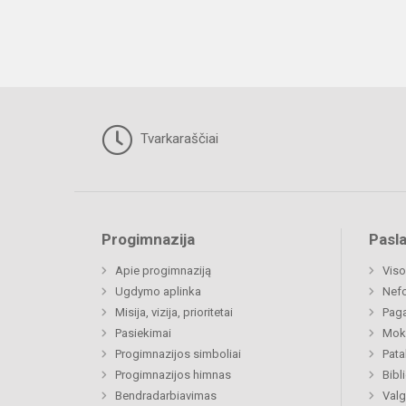
Tvarkaraščiai
Progimnazija
Pasl
Apie progimnaziją
Viso
Ugdymo aplinka
Nef
Misija, vizija, prioritetai
Paga
Pasiekimai
Moki
Progimnazijos simboliai
Pat
Progimnazijos himnas
Bibl
Bendradarbiavimas
Valg