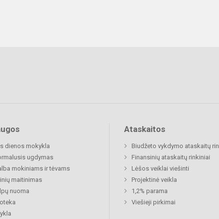
augos
Ataskaitos
s dienos mokykla
Biudžeto vykdymo ataskaitų rin
ormalusis ugdymas
Finansinių ataskaitų rinkiniai
lba mokiniams ir tėvams
Lėšos veiklai viešinti
nių maitinimas
Projektinė veikla
alpų nuoma
1,2% parama
ioteka
Viešieji pirkimai
ykla