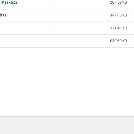
ų ataskaita
207.59 KB
štas
147.86 KB
371.42 KB
839.69 KB