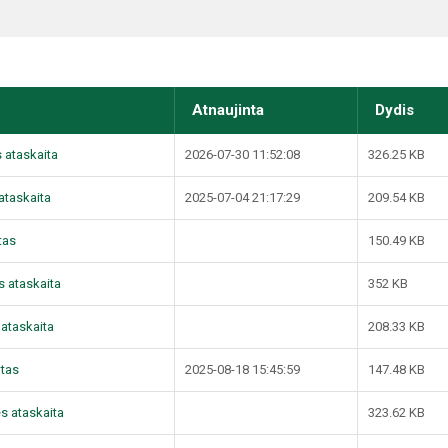
Atnaujinta
Dydis
s ataskaita
2026-07-30 11:52:08
326.25 KB
 ataskaita
2025-07-04 21:17:29
209.54 KB
tas
150.49 KB
ės ataskaita
352 KB
ų ataskaita
208.33 KB
štas
2025-08-18 15:45:59
147.48 KB
ės ataskaita
323.62 KB